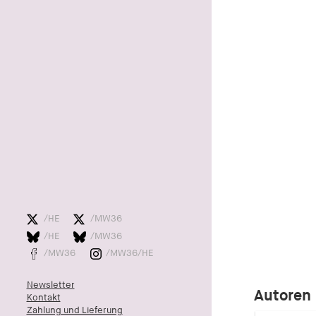
/HE
/MW36
/HE
/MW36
/MW36
/MW36/HE
Newsletter
Autoren
Kontakt
Zahlung und Lieferung