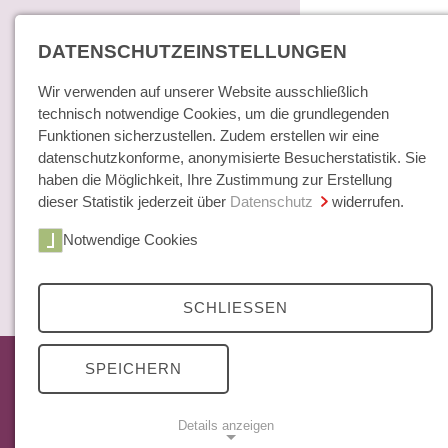
DATENSCHUTZEINSTELLUNGEN
Wir verwenden auf unserer Website ausschließlich
technisch notwendige Cookies, um die grundlegenden
Funktionen sicherzustellen. Zudem erstellen wir eine
datenschutzkonforme, anonymisierte Besucherstatistik. Sie
haben die Möglichkeit, Ihre Zustimmung zur Erstellung
dieser Statistik jederzeit über
Datenschutz
widerrufen.
Home
Notwendige Cookies
Bücher / E-Books
Hamburger E
Zeitschrift
SCHLIESSEN
Das aktuelle Heft
SPEICHERN
Mittelweg 36 Archiv
Abonnements
Details anzeigen
Open Access