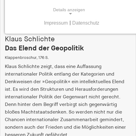
15,00
Euro
Details anzeigen
Impressum
|
Datenschutz
NOTWENDIGE COOKIES
Notwendige Cookies helfen dabei, eine Webseite
Klaus Schlichte
nutzbar zu machen, indem sie Grundfunktionen
Das Elend der Geopolitik
wie Seitennavigation und Zugriff auf sichere
Klappenbroschur, 176 S.
Bereiche der Webseite ermöglichen. Die Webseite
kann ohne diese Cookies nicht richtig
Klaus Schlichte zeigt, dass eine Auffassung
funktionieren.
internationaler Politik entlang der Kategorien und
Denkweisen der »Geopolitik« ein intellektuelles Elend
cookie_consent
ist. Es wird den Strukturen und Herausforderungen
internationaler Politik der Gegenwart nicht gerecht.
Name:
Denn hinter dem Begriff verbirgt sich gegenwärtig
cookie_consent
bloßes Machtstaatsdenken. So werden nicht nur die
Anbieter:
Chancen internationaler Zusammenarbeit gemindert,
hamburger-edition.de
sondern auch der Frieden und die Möglichkeiten einer
besseren Zukunft gefährdet.
Zweck: