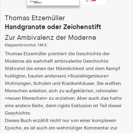
fonts_loaded
Anbieter:
Thomas Etzemüller
hamburger-edition.de
Handgranate oder Zeichenstift
Cookie Laufzeit:
Zur Ambivalenz der Moderne
7 Tage
Klappenbroschur, 144 S.
Thomas Etzemüller pointiert die Geschichte der
Moderne als wahrhaft ambivalente Geschichte:
Während die einen der Männlichkeit und dem Kampf
huldigten, bauten anderswo »Sozialingenieure«
Wohnungen, Schulen und Krankenhäuser. Sie wollten
Menschen anleiten, sich zu aufgeklärten, rationalen
»neuen Menschen« zu erziehen. Aber auch das hatte
eine andere Seite, denn rigide Exklusion ist Teil dieser
Geschichte.
Dieses Buch erzählt nicht nur von einer komplexen
Epoche, es ist auch ein wehmütiger Kommentar zur