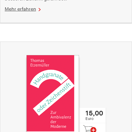
Speichert den Zustimmungsstatus des Benutzers
Mehr erfahren
für Cookies auf der aktuellen Domäne.
Cookie Laufzeit:
1 Jahr
fe_typo_user
Name:
fe_typo_user
Anbieter:
hamburger-edition.de
Cookie Laufzeit:
Sitzung
15,00
fonts_loaded
Euro
Name: