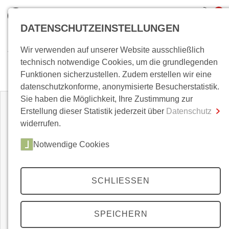
0
DATENSCHUTZEINSTELLUNGEN
Wir verwenden auf unserer Website ausschließlich
Wo bin ich?
technisch notwendige Cookies, um die grundlegenden
Open Access
Funktionen sicherzustellen. Zudem erstellen wir eine
Gesamtsumme
0,00 €
datenschutzkonforme, anonymisierte Besucherstatistik.
inkl. MwSt.
Sie haben die Möglichkeit, Ihre Zustimmung zur
Erstellung dieser Statistik jederzeit über
Datenschutz
Zum Warenkorb
Zur Kasse
widerrufen.
Notwendige Cookies
SCHLIESSEN
SPEICHERN
40,00
Euro