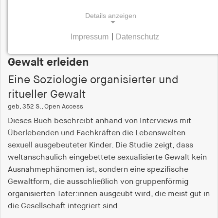
Details anzeigen
Impressum
|
Datenschutz
NOTWENDIGE COOKIES
Tabea Koepp
Notwendige Cookies helfen dabei, eine Webseite
Gewalt erleiden
nutzbar zu machen, indem sie Grundfunktionen
Eine Soziologie organisierter und
wie Seitennavigation und Zugriff auf sichere
ritueller Gewalt
Bereiche der Webseite ermöglichen. Die Webseite
kann ohne diese Cookies nicht richtig
geb, 352 S., Open Access
funktionieren.
Dieses Buch beschreibt anhand von Interviews mit
Überlebenden und Fachkräften die Lebenswelten
cookie_consent
sexuell ausgebeuteter Kinder. Die Studie zeigt, dass
weltanschaulich eingebettete sexualisierte Gewalt kein
Name:
Ausnahmephänomen ist, sondern eine spezifische
cookie_consent
Gewaltform, die ausschließlich von gruppenförmig
Anbieter:
organisierten Täter:innen ausgeübt wird, die meist gut in
hamburger-edition.de
die Gesellschaft integriert sind.
Zweck: