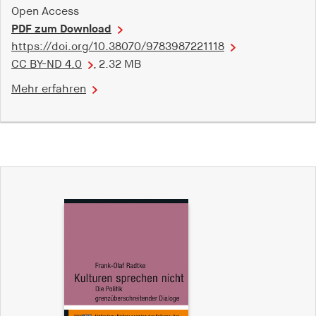
Open Access
Speichert den Zustimmungsstatus des Benutzers
für Cookies auf der aktuellen Domäne.
PDF zum Download
https://doi.org/10.38070/9783987221118
Cookie Laufzeit:
CC BY-ND 4.0
, 2.32 MB
1 Jahr
Mehr erfahren
fe_typo_user
Name:
fe_typo_user
Anbieter:
hamburger-edition.de
Cookie Laufzeit:
Sitzung
fonts_loaded
Name: