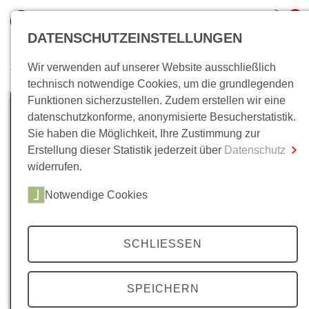
0
DATENSCHUTZEINSTELLUNGEN
Wir verwenden auf unserer Website ausschließlich
Wo bin ich?
technisch notwendige Cookies, um die grundlegenden
Funktionen sicherzustellen. Zudem erstellen wir eine
Gesamtsumme
0,00 €
datenschutzkonforme, anonymisierte Besucherstatistik.
inkl. MwSt.
Sie haben die Möglichkeit, Ihre Zustimmung zur
Erstellung dieser Statistik jederzeit über
Datenschutz
Zum Warenkorb
Zur Kasse
widerrufen.
Notwendige Cookies
SCHLIESSEN
SPEICHERN