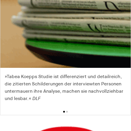
»Tabea Koepps Studie ist differenziert und detailreich,
»Die Lektüre ist wichtig, aber entsprechend der
die zitierten Schilderungen der interviewten Personen
Schwere der Thematik nicht leicht zu ertragen, aber
untermauern ihre Analyse, machen sie nachvollziehbar
trotzdem lohnend – man darf sich diesen Tatsachen
und lesbar.«
nicht verschließen.«
DLF
tideradio