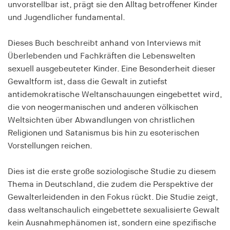
unvorstellbar ist, prägt sie den Alltag betroffener Kinder
Speichert den Zustimmungsstatus des Benutzers
und Jugendlicher fundamental.
für Cookies auf der aktuellen Domäne.
Cookie Laufzeit:
Dieses Buch beschreibt anhand von Interviews mit
1 Jahr
Überlebenden und Fachkräften die Lebenswelten
sexuell ausgebeuteter Kinder. Eine Besonderheit dieser
fe_typo_user
Gewaltform ist, dass die Gewalt in zutiefst
antidemokratische Weltanschauungen eingebettet wird,
Name:
die von neogermanischen und anderen völkischen
fe_typo_user
Weltsichten über Abwandlungen von christlichen
Anbieter:
Religionen und Satanismus bis hin zu esoterischen
hamburger-edition.de
Vorstellungen reichen.
Cookie Laufzeit:
Dies ist die erste große soziologische Studie zu diesem
Sitzung
Thema in Deutschland, die zudem die Perspektive der
Gewalterleidenden in den Fokus rückt. Die Studie zeigt,
fonts_loaded
dass weltanschaulich eingebettete sexualisierte Gewalt
kein Ausnahmephänomen ist, sondern eine spezifische
Name: