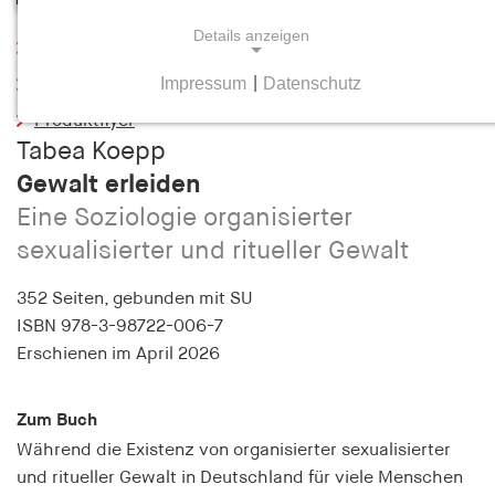
Details anzeigen
Leseprobe
Impressum
|
Datenschutz
Inhaltsverzeichnis
NOTWENDIGE COOKIES
Produktflyer
Notwendige Cookies helfen dabei, eine Webseite
Tabea Koepp
nutzbar zu machen, indem sie Grundfunktionen
Gewalt erleiden
wie Seitennavigation und Zugriff auf sichere
Bereiche der Webseite ermöglichen. Die Webseite
Eine Soziologie organisierter
kann ohne diese Cookies nicht richtig
sexualisierter und ritueller Gewalt
funktionieren.
352 Seiten,
gebunden mit SU
cookie_consent
ISBN
978-3-98722-006-7
Erschienen
im April 2026
Name:
cookie_consent
Zum Buch
Anbieter:
Während die Existenz von organisierter sexualisierter
hamburger-edition.de
und ritueller Gewalt in Deutschland für viele Menschen
Zweck: