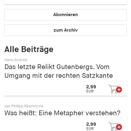
Speichert den Zustimmungsstatus des Benutzers
für Cookies auf der aktuellen Domäne.
Abonnieren
Cookie Laufzeit:
1 Jahr
zum Archiv
fe_typo_user
Alle Beiträge
Name:
Hans Andree
fe_typo_user
Das letzte Relikt Gutenbergs. Vom
Umgang mit der rechten Satzkante
Anbieter:
hamburger-edition.de
2,99
EUR
Cookie Laufzeit:
Sitzung
Jan Philipp Reemtsma
Was heißt: Eine Metapher verstehen?
fonts_loaded
2,99
Name:
EUR