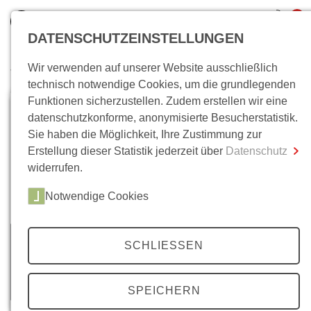
0
DATENSCHUTZEINSTELLUNGEN
Wir verwenden auf unserer Website ausschließlich
Wo bin ich?
technisch notwendige Cookies, um die grundlegenden
Funktionen sicherzustellen. Zudem erstellen wir eine
Gesamtsumme
0,00 €
datenschutzkonforme, anonymisierte Besucherstatistik.
inkl. MwSt.
Sie haben die Möglichkeit, Ihre Zustimmung zur
Erstellung dieser Statistik jederzeit über
Datenschutz
Zum Warenkorb
Zur Kasse
widerrufen.
Notwendige Cookies
SCHLIESSEN
SPEICHERN