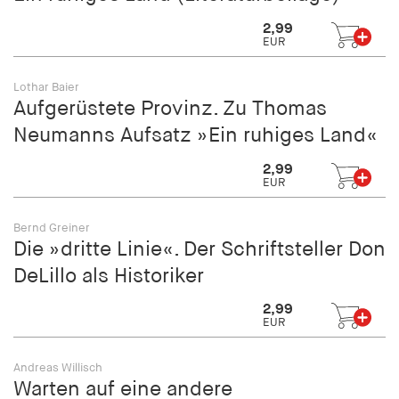
2,99
EUR
Lothar Baier
Aufgerüstete Provinz. Zu Thomas
Neumanns Aufsatz »Ein ruhiges Land«
2,99
EUR
Bernd Greiner
Die »dritte Linie«. Der Schriftsteller Don
DeLillo als Historiker
2,99
EUR
Andreas Willisch
Warten auf eine andere