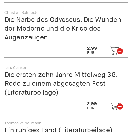
fonts_loaded
Christian Schneider
Anbieter:
Die Narbe des Odysseus. Die Wunden
hamburger-edition.de
der Moderne und die Krise des
Cookie Laufzeit:
Augenzeugen
7 Tage
2,99
EUR
Lars Clausen
Die ersten zehn Jahre Mittelweg 36.
Rede zu einem abgesagten Fest
(Literaturbeilage)
2,99
EUR
Thomas W. Neumann
Ein ruhiges Land (Literaturbeilage)