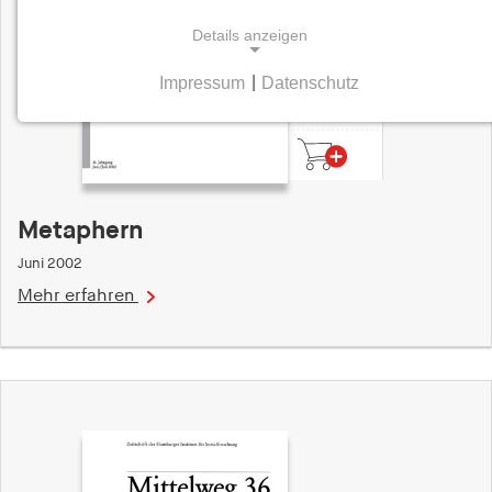
Details anzeigen
Impressum
|
Datenschutz
9,50
NOTWENDIGE COOKIES
Euro
Notwendige Cookies helfen dabei, eine Webseite
nutzbar zu machen, indem sie Grundfunktionen
wie Seitennavigation und Zugriff auf sichere
Bereiche der Webseite ermöglichen. Die Webseite
Metaphern
kann ohne diese Cookies nicht richtig
funktionieren.
Juni 2002
Mehr erfahren
cookie_consent
Name:
cookie_consent
Anbieter:
hamburger-edition.de
Zweck: