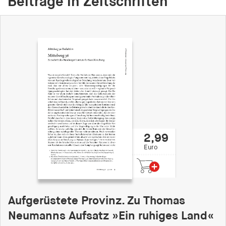
Beiträge in Zeitschriften
fonts_loaded
Anbieter:
hamburger-edition.de
Cookie Laufzeit:
7 Tage
2,99
Euro
Aufgerüstete Provinz. Zu Thomas
Neumanns Aufsatz »Ein ruhiges Land«