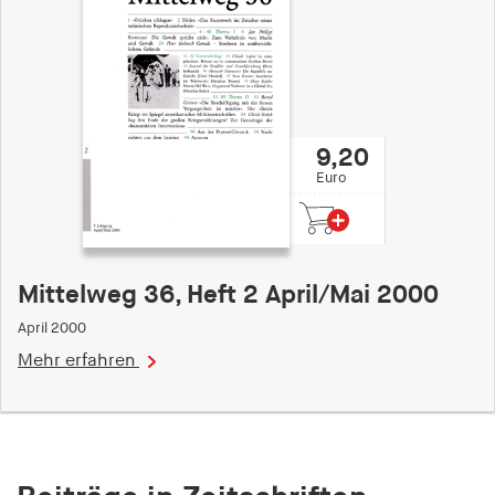
Speichert den Zustimmungsstatus des Benutzers
für Cookies auf der aktuellen Domäne.
Cookie Laufzeit:
1 Jahr
9,20
fe_typo_user
Euro
Name:
fe_typo_user
Anbieter:
Mittelweg 36, Heft 2 April/Mai 2000
hamburger-edition.de
April 2000
Cookie Laufzeit:
Mehr erfahren
Sitzung
fonts_loaded
Name: