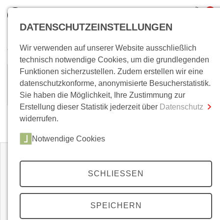
0
DATENSCHUTZEINSTELLUNGEN
Wir verwenden auf unserer Website ausschließlich
Wo bin ich?
technisch notwendige Cookies, um die grundlegenden
Funktionen sicherzustellen. Zudem erstellen wir eine
Lothar Baier
Gesamtsumme
0,00 €
datenschutzkonforme, anonymisierte Besucherstatistik.
inkl. MwSt.
Sie haben die Möglichkeit, Ihre Zustimmung zur
Erstellung dieser Statistik jederzeit über
Datenschutz
Zum Warenkorb
Zur Kasse
widerrufen.
Zeitschriften
Notwendige Cookies
SCHLIESSEN
SPEICHERN