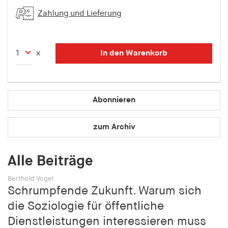
Speichert den Zustimmungsstatus des Benutzers
Zahlung und Lieferung
für Cookies auf der aktuellen Domäne.
Cookie Laufzeit:
1 Jahr
In den Warenkorb
x
fe_typo_user
Abonnieren
Name:
fe_typo_user
zum Archiv
Anbieter:
hamburger-edition.de
Alle Beiträge
Cookie Laufzeit:
Sitzung
Berthold Vogel
Schrumpfende Zukunft. Warum sich
fonts_loaded
die Soziologie für öffentliche
Dienstleistungen interessieren muss
Name: