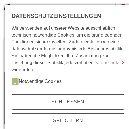
0
DATENSCHUTZEINSTELLUNGEN
Wir verwenden auf unserer Website ausschließlich
Wo bin ich?
technisch notwendige Cookies, um die grundlegenden
Funktionen sicherzustellen. Zudem erstellen wir eine
Gesamtsumme
0,00 €
datenschutzkonforme, anonymisierte Besucherstatistik.
inkl. MwSt.
Sie haben die Möglichkeit, Ihre Zustimmung zur
Erstellung dieser Statistik jederzeit über
Datenschutz
Zum Warenkorb
Zur Kasse
widerrufen.
Notwendige Cookies
SCHLIESSEN
SPEICHERN