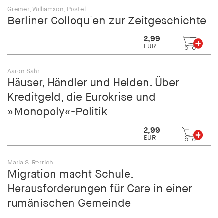
Greiner, Williamson, Postel
Berliner Colloquien zur Zeitgeschichte
2,99
EUR
Aaron Sahr
Häuser, Händler und Helden. Über
Kreditgeld, die Eurokrise und
»Monopoly«-Politik
2,99
EUR
Maria S. Rerrich
Migration macht Schule.
Herausforderungen für Care in einer
rumänischen Gemeinde