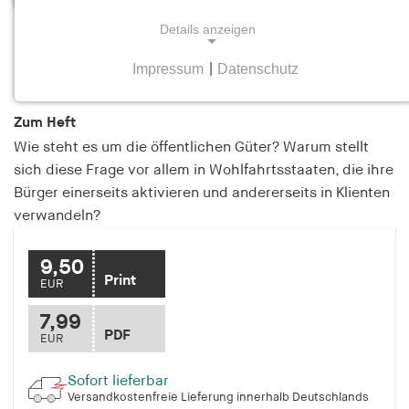
Details anzeigen
Dienst am Gemeinwohl
Heft 5 Oktober/November 2012
Impressum
|
Datenschutz
NOTWENDIGE COOKIES
Notwendige Cookies helfen dabei, eine Webseite
Zum Heft
nutzbar zu machen, indem sie Grundfunktionen
Wie steht es um die öffentlichen Güter? Warum stellt
wie Seitennavigation und Zugriff auf sichere
sich diese Frage vor allem in Wohlfahrtsstaaten, die ihre
Bereiche der Webseite ermöglichen. Die Webseite
Bürger einerseits aktivieren und andererseits in Klienten
kann ohne diese Cookies nicht richtig
verwandeln?
funktionieren.
cookie_consent
9,50
Print
EUR
Name:
7,99
cookie_consent
PDF
EUR
Anbieter:
hamburger-edition.de
Sofort lieferbar
Versandkostenfreie Lieferung innerhalb Deutschlands
Zweck: