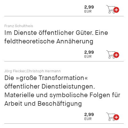
fonts_loaded
2,99
EUR
Anbieter:
hamburger-edition.de
Franz Schultheis
Cookie Laufzeit:
Im Dienste öffentlicher Güter. Eine
7 Tage
feldtheoretische Annäherung
2,99
EUR
Jörg Flecker,Christoph Hermann
Die »große Transformation«
öffentlicher Dienstleistungen.
Materielle und symbolische Folgen für
Arbeit und Beschäftigung
2,99
EUR