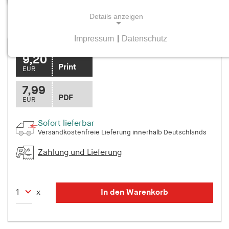
Details anzeigen
Mittelweg 36, Heft 3 Juni/Juli 1996
Impressum
|
Datenschutz
NOTWENDIGE COOKIES
9,20
Notwendige Cookies helfen dabei, eine Webseite
Print
EUR
nutzbar zu machen, indem sie Grundfunktionen
wie Seitennavigation und Zugriff auf sichere
7,99
PDF
Bereiche der Webseite ermöglichen. Die Webseite
EUR
kann ohne diese Cookies nicht richtig
funktionieren.
Sofort lieferbar
Versandkostenfreie Lieferung innerhalb Deutschlands
cookie_consent
Zahlung und Lieferung
Name:
cookie_consent
In den Warenkorb
x
Anbieter:
hamburger-edition.de
Zweck: