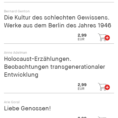
fonts_loaded
Bernard Genton
Anbieter:
Die Kultur des schlechten Gewissens.
hamburger-edition.de
Werke aus dem Berlin des Jahres 1946
Cookie Laufzeit:
7 Tage
2,99
EUR
Anne Adelman
Holocaust-Erzählungen.
Beobachtungen transgenerationaler
Entwicklung
2,99
EUR
Arie Goral
Liebe Genossen!