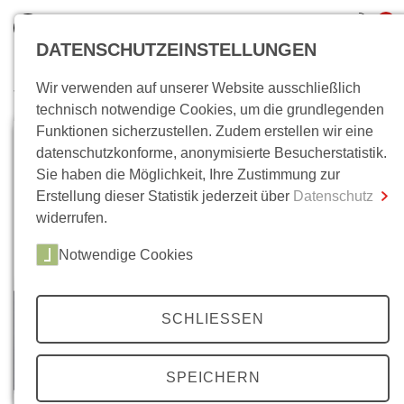
0
DATENSCHUTZEINSTELLUNGEN
Wir verwenden auf unserer Website ausschließlich
Wo bin ich?
technisch notwendige Cookies, um die grundlegenden
Funktionen sicherzustellen. Zudem erstellen wir eine
Gesamtsumme
0,00 €
datenschutzkonforme, anonymisierte Besucherstatistik.
inkl. MwSt.
Sie haben die Möglichkeit, Ihre Zustimmung zur
Erstellung dieser Statistik jederzeit über
Datenschutz
Zum Warenkorb
Zur Kasse
widerrufen.
Notwendige Cookies
SCHLIESSEN
SPEICHERN