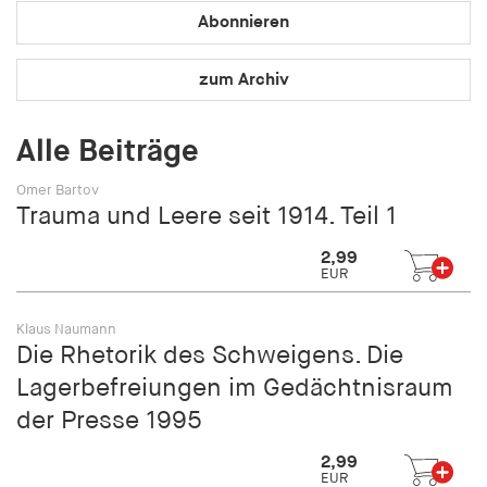
Speichert den Zustimmungsstatus des Benutzers
Abonnieren
für Cookies auf der aktuellen Domäne.
zum Archiv
Cookie Laufzeit:
1 Jahr
Alle Beiträge
fe_typo_user
Omer Bartov
Trauma und Leere seit 1914. Teil 1
Name:
fe_typo_user
2,99
EUR
Anbieter:
hamburger-edition.de
Klaus Naumann
Cookie Laufzeit:
Die Rhetorik des Schweigens. Die
Sitzung
Lagerbefreiungen im Gedächtnisraum
der Presse 1995
fonts_loaded
2,99
Name:
EUR