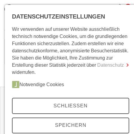
0
DATENSCHUTZEINSTELLUNGEN
Wir verwenden auf unserer Website ausschließlich
Wo bin ich?
technisch notwendige Cookies, um die grundlegenden
Funktionen sicherzustellen. Zudem erstellen wir eine
Mona Koerte
Gesamtsumme
0,00 €
datenschutzkonforme, anonymisierte Besucherstatistik.
inkl. MwSt.
Sie haben die Möglichkeit, Ihre Zustimmung zur
Erstellung dieser Statistik jederzeit über
Datenschutz
Zum Warenkorb
Zur Kasse
widerrufen.
Zeitschriften
Notwendige Cookies
SCHLIESSEN
SPEICHERN