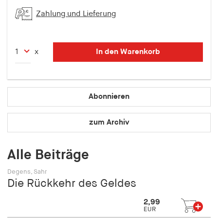
fonts_loaded
Zahlung und Lieferung
Anbieter:
hamburger-edition.de
Cookie Laufzeit:
In den Warenkorb
x
7 Tage
Abonnieren
zum Archiv
Alle Beiträge
Degens, Sahr
Die Rückkehr des Geldes
2,99
EUR