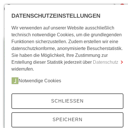
0
DATENSCHUTZEINSTELLUNGEN
Wir verwenden auf unserer Website ausschließlich
Wo bin ich?
technisch notwendige Cookies, um die grundlegenden
Funktionen sicherzustellen. Zudem erstellen wir eine
Gesamtsumme
0,00 €
datenschutzkonforme, anonymisierte Besucherstatistik.
inkl. MwSt.
Sie haben die Möglichkeit, Ihre Zustimmung zur
Erstellung dieser Statistik jederzeit über
Datenschutz
Zum Warenkorb
Zur Kasse
widerrufen.
Notwendige Cookies
SCHLIESSEN
SPEICHERN