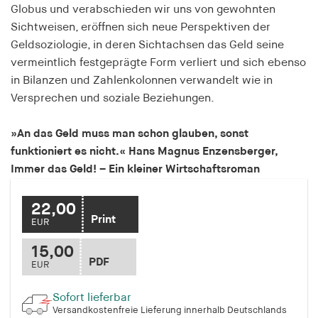
Globus und verabschieden wir uns von gewohnten
Speichert den Zustimmungsstatus des Benutzers
Sichtweisen, eröffnen sich neue Perspektiven der
für Cookies auf der aktuellen Domäne.
Geldsoziologie, in deren Sichtachsen das Geld seine
Cookie Laufzeit:
vermeintlich festgeprägte Form verliert und sich ebenso
1 Jahr
in Bilanzen und Zahlenkolonnen verwandelt wie in
Versprechen und soziale Beziehungen.
fe_typo_user
»An das Geld muss man schon glauben, sonst
Name:
funktioniert es nicht.« Hans Magnus Enzensberger,
fe_typo_user
Immer das Geld! – Ein kleiner Wirtschaftsroman
Anbieter:
hamburger-edition.de
22,00
Print
EUR
Cookie Laufzeit:
Sitzung
15,00
PDF
EUR
fonts_loaded
Sofort lieferbar
Name:
Versandkostenfreie Lieferung innerhalb Deutschlands