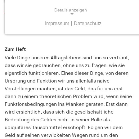
Details anzeigen
Leseprobe
Perspektiven der Geldsoziologie
Impressum
|
Datenschutz
NOTWENDIGE COOKIES
Heft 3-4 Juni/Juli 2019
Notwendige Cookies helfen dabei, eine Webseite
nutzbar zu machen, indem sie Grundfunktionen
Zum Heft
wie Seitennavigation und Zugriff auf sichere
Viele Dinge unseres Alltagslebens sind uns so vertraut,
Bereiche der Webseite ermöglichen. Die Webseite
dass wir sie gebrauchen, ohne uns zu fragen, wie sie
kann ohne diese Cookies nicht richtig
eigentlich funktionieren. Eines dieser Dinge, von deren
funktionieren.
Ursprung und Funktion wir uns allenfalls naive
Vorstellungen machen, ist das Geld, das für uns erst
cookie_consent
dann zu einem theoretischen Problem wird, wenn seine
Name:
Funktionsbedingungen ins Wanken geraten. Erst dann
cookie_consent
wird ersichtlich, dass sich die gesellschaftliche
Bedeutung des Geldes nicht in seiner Rolle als
Anbieter:
hamburger-edition.de
ubiquitäres Tauschmittel erschöpft. Folgen wir dem
Geld auf seinen verwickelten Wegen rund um den
Zweck: