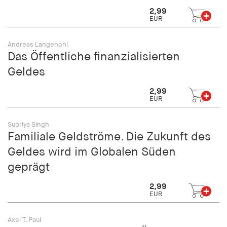
2,99
EUR
Andreas Langenohl
Das Öffentliche finanzialisierten
Geldes
2,99
EUR
Supriya Singh
Familiale Geldströme. Die Zukunft des
Geldes wird im Globalen Süden
geprägt
2,99
EUR
Axel T. Paul