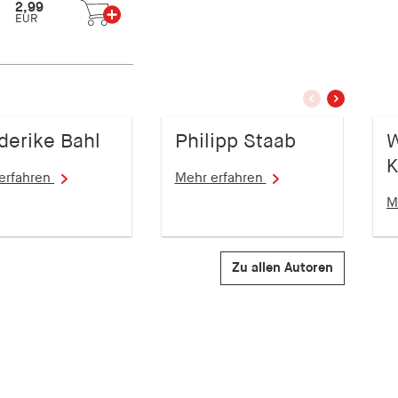
2,99
EUR
vorherige
nächstes
Slide
Slide
derike Bahl
Philipp Staab
W
K
erfahren
Mehr erfahren
M
Zu allen Autoren