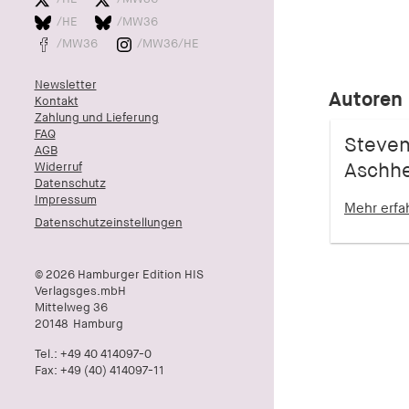
/HE
/MW36
/MW36
/MW36/HE
Newsletter
Autoren
Kontakt
Zahlung und Lieferung
FAQ
Steven
AGB
Widerruf
Aschh
Datenschutz
Impressum
Mehr erf
Datenschutzeinstellungen
© 2026 Hamburger Edition HIS
Verlagsges.mbH
Mittelweg 36
20148
Hamburg
Tel.:
+49 40 414097-0
Fax: +49 (40) 414097-11