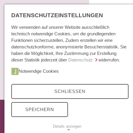
DATENSCHUTZEINSTELLUNGEN
Wir verwenden auf unserer Website ausschließlich
technisch notwendige Cookies, um die grundlegenden
Funktionen sicherzustellen. Zudem erstellen wir eine
datenschutzkonforme, anonymisierte Besucherstatistik. Sie
haben die Möglichkeit, Ihre Zustimmung zur Erstellung
dieser Statistik jederzeit über
Datenschutz
widerrufen.
Home
Notwendige Cookies
Bücher / E-Books
Hamburger E
Zeitschrift
SCHLIESSEN
Das aktuelle Heft
SPEICHERN
Mittelweg 36 Archiv
Abonnements
Details anzeigen
Open Access