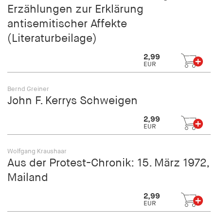
Erzählungen zur Erklärung
antisemitischer Affekte
(Literaturbeilage)
2,99
EUR
Bernd Greiner
John F. Kerrys Schweigen
2,99
EUR
Wolfgang Kraushaar
Aus der Protest-Chronik: 15. März 1972,
Mailand
2,99
EUR