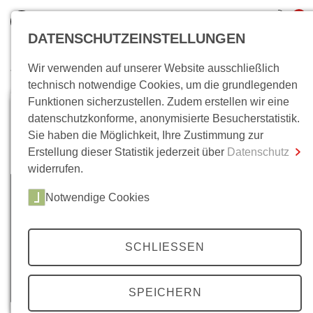
0
DATENSCHUTZEINSTELLUNGEN
Wir verwenden auf unserer Website ausschließlich
Wo bin ich?
technisch notwendige Cookies, um die grundlegenden
Funktionen sicherzustellen. Zudem erstellen wir eine
Gesamtsumme
0,00 €
datenschutzkonforme, anonymisierte Besucherstatistik.
inkl. MwSt.
Sie haben die Möglichkeit, Ihre Zustimmung zur
Erstellung dieser Statistik jederzeit über
Datenschutz
Zum Warenkorb
Zur Kasse
widerrufen.
Notwendige Cookies
SCHLIESSEN
SPEICHERN