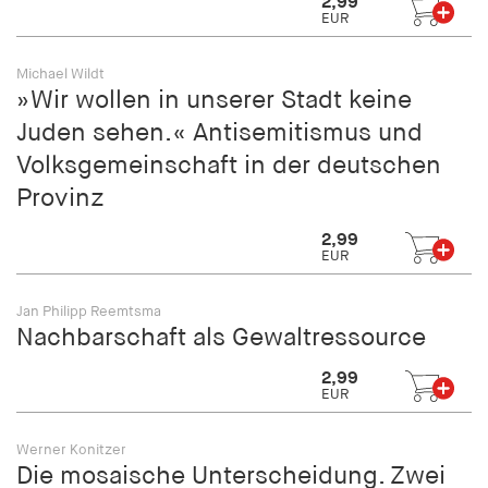
2,99
EUR
Michael Wildt
»Wir wollen in unserer Stadt keine
Juden sehen.« Antisemitismus und
Volksgemeinschaft in der deutschen
Provinz
2,99
EUR
Jan Philipp Reemtsma
Nachbarschaft als Gewaltressource
2,99
EUR
Werner Konitzer
Die mosaische Unterscheidung. Zwei