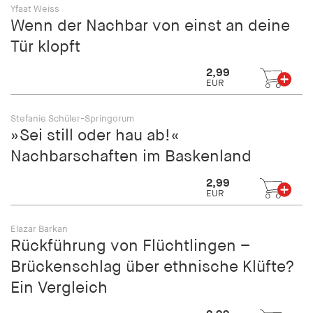
fonts_loaded
Yfaat Weiss
Wenn der Nachbar von einst an deine
Anbieter:
Tür klopft
hamburger-edition.de
2,99
Cookie Laufzeit:
EUR
7 Tage
Stefanie Schüler-Springorum
»Sei still oder hau ab!«
Nachbarschaften im Baskenland
2,99
EUR
Elazar Barkan
Rückführung von Flüchtlingen –
Brückenschlag über ethnische Klüfte?
Ein Vergleich