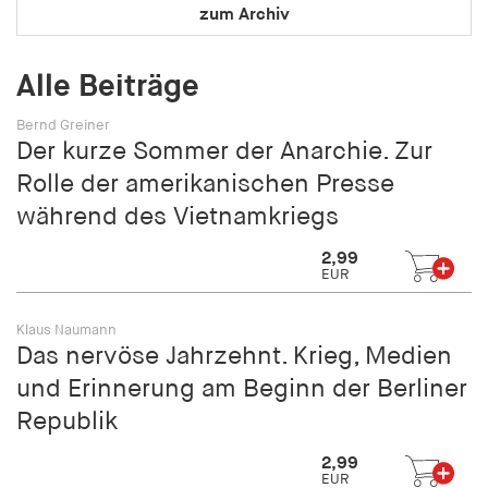
zum Archiv
Speichert den Zustimmungsstatus des Benutzers
für Cookies auf der aktuellen Domäne.
Alle Beiträge
Cookie Laufzeit:
1 Jahr
Bernd Greiner
Der kurze Sommer der Anarchie. Zur
fe_typo_user
Rolle der amerikanischen Presse
während des Vietnamkriegs
Name:
fe_typo_user
2,99
EUR
Anbieter:
hamburger-edition.de
Klaus Naumann
Cookie Laufzeit:
Das nervöse Jahrzehnt. Krieg, Medien
Sitzung
und Erinnerung am Beginn der Berliner
Republik
fonts_loaded
2,99
Name:
EUR