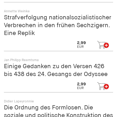
fonts_loaded
Annette Weinke
Anbieter:
Strafverfolgung nationalsozialistischer
hamburger-edition.de
Verbrechen in den frühen Sechzigern.
Cookie Laufzeit:
Eine Replik
7 Tage
2,99
EUR
Jan Philipp Reemtsma
Einige Gedanken zu den Versen 426
bis 438 des 24. Gesangs der Odyssee
2,99
EUR
Didier Lapeyronnie
Die Ordnung des Formlosen. Die
soziale und politische Konstruktion des