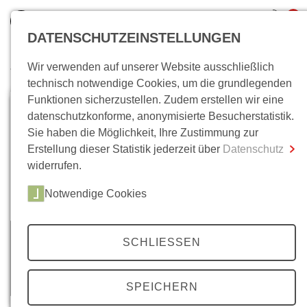
0
DATENSCHUTZEINSTELLUNGEN
Wir verwenden auf unserer Website ausschließlich
Wo bin ich?
technisch notwendige Cookies, um die grundlegenden
Funktionen sicherzustellen. Zudem erstellen wir eine
Gesamtsumme
0,00 €
datenschutzkonforme, anonymisierte Besucherstatistik.
inkl. MwSt.
Sie haben die Möglichkeit, Ihre Zustimmung zur
Erstellung dieser Statistik jederzeit über
Datenschutz
Zum Warenkorb
Zur Kasse
widerrufen.
Notwendige Cookies
SCHLIESSEN
SPEICHERN