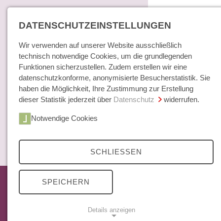
DATENSCHUTZEINSTELLUNGEN
Wir verwenden auf unserer Website ausschließlich
technisch notwendige Cookies, um die grundlegenden
Funktionen sicherzustellen. Zudem erstellen wir eine
datenschutzkonforme, anonymisierte Besucherstatistik. Sie
haben die Möglichkeit, Ihre Zustimmung zur Erstellung
dieser Statistik jederzeit über
Datenschutz
widerrufen.
Home
Notwendige Cookies
Bücher / E-Books
Hamburger E
Zeitschrift
SCHLIESSEN
Das aktuelle Heft
SPEICHERN
Mittelweg 36 Archiv
Abonnements
Details anzeigen
Open Access