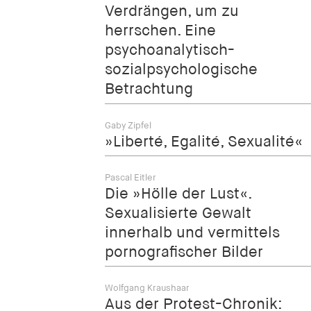
Verdrängen, um zu
herrschen. Eine
psychoanalytisch-
sozialpsychologische
Betrachtung
Gaby Zipfel
»Liberté, Egalité, Sexualité«
Pascal Eitler
Die »Hölle der Lust«.
Sexualisierte Gewalt
innerhalb und vermittels
pornografischer Bilder
Wolfgang Kraushaar
Aus der Protest-Chronik: