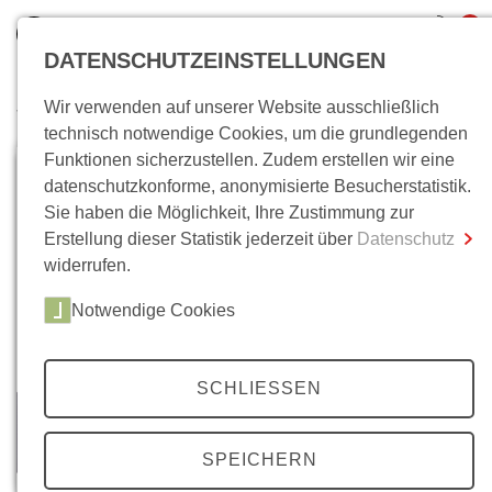
0
DATENSCHUTZEINSTELLUNGEN
Wir verwenden auf unserer Website ausschließlich
Wo bin ich?
technisch notwendige Cookies, um die grundlegenden
Funktionen sicherzustellen. Zudem erstellen wir eine
Gesamtsumme
0,00 €
datenschutzkonforme, anonymisierte Besucherstatistik.
inkl. MwSt.
Sie haben die Möglichkeit, Ihre Zustimmung zur
Erstellung dieser Statistik jederzeit über
Datenschutz
Zum Warenkorb
Zur Kasse
widerrufen.
Notwendige Cookies
SCHLIESSEN
SPEICHERN