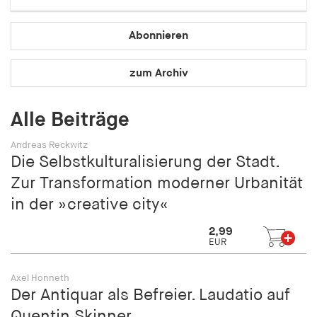
Speichert den Zustimmungsstatus des Benutzers
für Cookies auf der aktuellen Domäne.
Abonnieren
Cookie Laufzeit:
1 Jahr
zum Archiv
fe_typo_user
Alle Beiträge
Name:
Andreas Reckwitz
fe_typo_user
Die Selbstkulturalisierung der Stadt.
Zur Transformation moderner Urbanität
Anbieter:
hamburger-edition.de
in der »creative city«
Cookie Laufzeit:
2,99
Sitzung
EUR
Axel Honneth
fonts_loaded
Der Antiquar als Befreier. Laudatio auf
Name:
Quentin Skinner