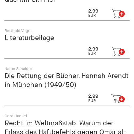
fonts_loaded
2,99
Anbieter:
EUR
hamburger-edition.de
Berthold Vogel
Cookie Laufzeit:
Literaturbeilage
7 Tage
2,99
EUR
Natan Sznaider
Die Rettung der Bücher. Hannah Arendt
in München (1949/50)
2,99
EUR
Gerd Hankel
Recht im Weltmaßstab. Warum der
Erlass des Haftbefehls gegen Omar al-