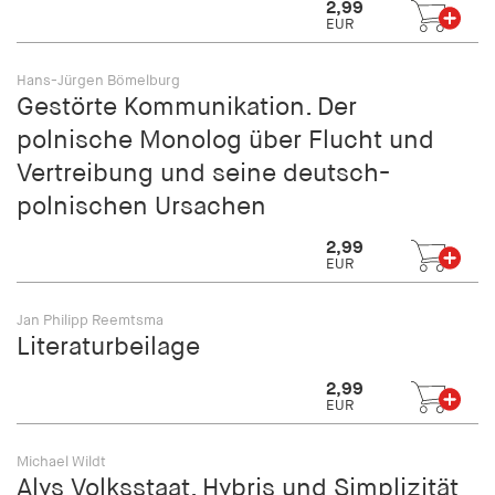
2,99
fonts_loaded
EUR
Anbieter:
hamburger-edition.de
Hans-Jürgen Bömelburg
Gestörte Kommunikation. Der
Cookie Laufzeit:
polnische Monolog über Flucht und
7 Tage
Vertreibung und seine deutsch-
polnischen Ursachen
2,99
EUR
Jan Philipp Reemtsma
Literaturbeilage
2,99
EUR
Michael Wildt
Alys Volksstaat. Hybris und Simplizität