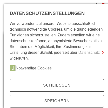
0
DATENSCHUTZEINSTELLUNGEN
Wir verwenden auf unserer Website ausschließlich
Wo bin ich?
technisch notwendige Cookies, um die grundlegenden
Funktionen sicherzustellen. Zudem erstellen wir eine
Gesamtsumme
0,00 €
datenschutzkonforme, anonymisierte Besucherstatistik.
inkl. MwSt.
Sie haben die Möglichkeit, Ihre Zustimmung zur
Erstellung dieser Statistik jederzeit über
Datenschutz
Zum Warenkorb
Zur Kasse
widerrufen.
Notwendige Cookies
SCHLIESSEN
SPEICHERN