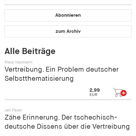
Speichert den Zustimmungsstatus des Benutzers
für Cookies auf der aktuellen Domäne.
Abonnieren
Cookie Laufzeit:
1 Jahr
zum Archiv
fe_typo_user
Alle Beiträge
Name:
Klaus Naumann
fe_typo_user
Vertreibung. Ein Problem deutscher
Selbstthematisierung
Anbieter:
hamburger-edition.de
2,99
EUR
Cookie Laufzeit:
Sitzung
Jan Pauer
Zähe Erinnerung. Der tschechisch-
fonts_loaded
deutsche Dissens über die Vertreibung
Name: