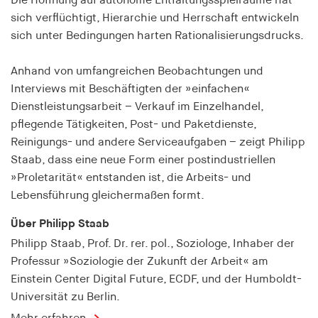
Die Hoffnung auf autonome Entfaltungsspielräume hat
Speichert den Zustimmungsstatus des Benutzers
sich verflüchtigt, Hierarchie und Herrschaft entwickeln
für Cookies auf der aktuellen Domäne.
sich unter Bedingungen harten Rationalisierungsdrucks.
Cookie Laufzeit:
1 Jahr
Anhand von umfangreichen Beobachtungen und
Interviews mit Beschäftigten der »einfachen«
Dienstleistungsarbeit – Verkauf im Einzelhandel,
fe_typo_user
pflegende Tätigkeiten, Post- und Paketdienste,
Name:
Reinigungs- und andere Serviceaufgaben – zeigt Philipp
fe_typo_user
Staab, dass eine neue Form einer postindustriellen
»Proletarität« entstanden ist, die Arbeits- und
Anbieter:
Lebensführung gleichermaßen formt.
hamburger-edition.de
Über Philipp Staab
Cookie Laufzeit:
Sitzung
Philipp Staab, Prof. Dr. rer. pol., Soziologe, Inhaber der
Professur »Soziologie der Zukunft der Arbeit« am
Einstein Center Digital Future, ECDF, und der Humboldt-
fonts_loaded
Universität zu Berlin.
Name: