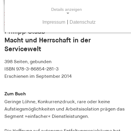
Details anzeigen
Leseprobe
Impressum
|
Datenschutz
Inhaltsverzeichnis
NOTWENDIGE COOKIES
Philipp Staab
Notwendige Cookies helfen dabei, eine Webseite
Macht und Herrschaft in der
nutzbar zu machen, indem sie Grundfunktionen
Servicewelt
wie Seitennavigation und Zugriff auf sichere
Bereiche der Webseite ermöglichen. Die Webseite
398 Seiten,
gebunden
kann ohne diese Cookies nicht richtig
ISBN
978-3-86854-281-3
funktionieren.
Erschienen
im September 2014
cookie_consent
Zum Buch
Name:
Geringe Löhne, Konkurrenzdruck, rare oder keine
cookie_consent
Aufstiegsmöglichkeiten und Arbeitsisolation prägen das
Anbieter:
Segment »einfacher« Dienstleistungen.
hamburger-edition.de
Zweck: