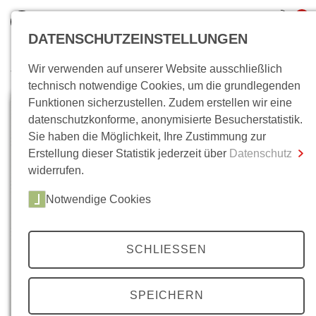
0
DATENSCHUTZEINSTELLUNGEN
Wir verwenden auf unserer Website ausschließlich
Wo bin ich?
technisch notwendige Cookies, um die grundlegenden
Funktionen sicherzustellen. Zudem erstellen wir eine
Gesamtsumme
0,00 €
datenschutzkonforme, anonymisierte Besucherstatistik.
inkl. MwSt.
Sie haben die Möglichkeit, Ihre Zustimmung zur
Erstellung dieser Statistik jederzeit über
Datenschutz
Zum Warenkorb
Zur Kasse
widerrufen.
Notwendige Cookies
SCHLIESSEN
SPEICHERN