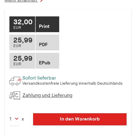
Mehr erfahren
fonts_loaded
Anbieter:
hamburger-edition.de
32,00
Print
EUR
Cookie Laufzeit:
7 Tage
25,99
PDF
EUR
25,99
EPub
EUR
Sofort lieferbar
Versandkostenfreie Lieferung innerhalb Deutschlands
Zahlung und Lieferung
In den Warenkorb
x