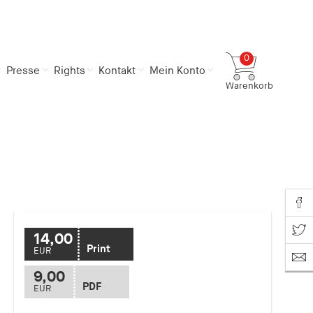
0
Presse
Rights
Kontakt
Mein Konto
Warenkorb
Gesamtsumme
0,00 €
inkl. MwSt.
Zum Warenkorb
Zur Kasse
Share o
Share on T
14,00
Print
EUR
9,00
PDF
EUR