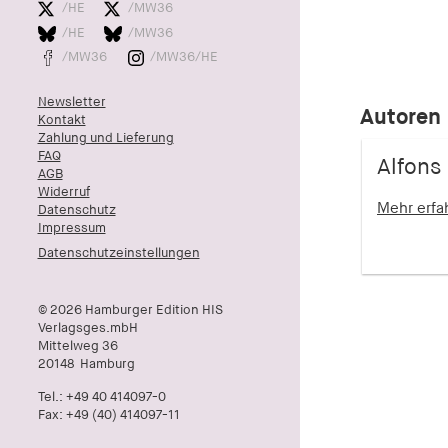
/HE
/MW36
/HE
/MW36
/MW36
/MW36/HE
Newsletter
Autoren
Kontakt
Zahlung und Lieferung
FAQ
Alfons
AGB
Widerruf
Mehr erf
Datenschutz
Impressum
Datenschutzeinstellungen
© 2026 Hamburger Edition HIS
Verlagsges.mbH
Mittelweg 36
20148
Hamburg
Tel.:
+49 40 414097-0
Fax: +49 (40) 414097-11