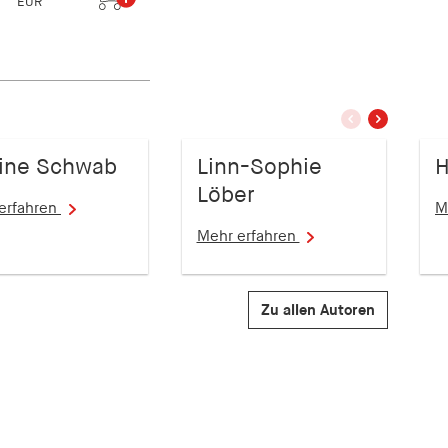
EUR
vorherige
nächstes
Slide
Slide
ine Schwab
Linn-Sophie
H
Löber
erfahren
M
Mehr erfahren
Zu allen Autoren