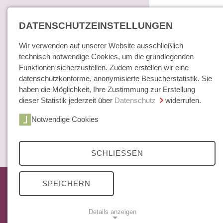
DATENSCHUTZEINSTELLUNGEN
Wir verwenden auf unserer Website ausschließlich
technisch notwendige Cookies, um die grundlegenden
Funktionen sicherzustellen. Zudem erstellen wir eine
datenschutzkonforme, anonymisierte Besucherstatistik. Sie
haben die Möglichkeit, Ihre Zustimmung zur Erstellung
dieser Statistik jederzeit über
Datenschutz
widerrufen.
Home
Notwendige Cookies
Bücher / E-Books
Hamburger E
Zeitschrift
SCHLIESSEN
Das aktuelle Heft
SPEICHERN
Mittelweg 36 Archiv
Abonnements
Details anzeigen
Open Access