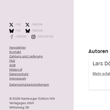
/HE
/MW36
/HE
/MW36
/MW36
/MW36/HE
Newsletter
Autoren
Kontakt
Zahlung und Lieferung
FAQ
Lars D
AGB
Widerruf
Mehr erf
Datenschutz
Impressum
Datenschutzeinstellungen
© 2026 Hamburger Edition HIS
Verlagsges.mbH
Mittelweg 36