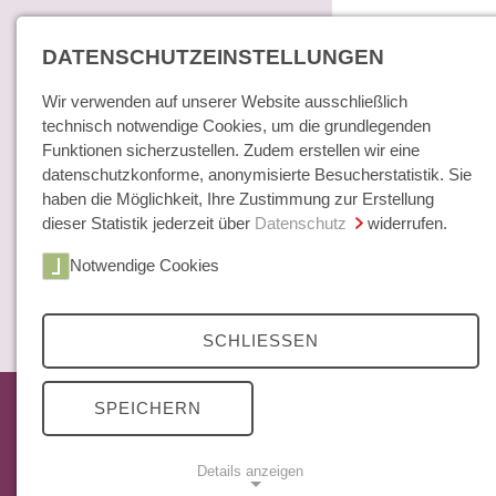
DATENSCHUTZEINSTELLUNGEN
Wir verwenden auf unserer Website ausschließlich
technisch notwendige Cookies, um die grundlegenden
Funktionen sicherzustellen. Zudem erstellen wir eine
datenschutzkonforme, anonymisierte Besucherstatistik. Sie
haben die Möglichkeit, Ihre Zustimmung zur Erstellung
dieser Statistik jederzeit über
Datenschutz
widerrufen.
Home
Notwendige Cookies
Bücher / E-Books
Hamburger E
Zeitschrift
SCHLIESSEN
Das aktuelle Heft
SPEICHERN
Mittelweg 36 Archiv
Abonnements
Details anzeigen
Open Access