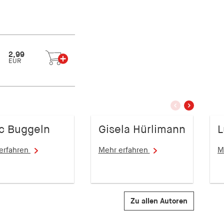
2,99
EUR
vorherige
nächstes
Slide
Slide
c Buggeln
Gisela Hürlimann
L
erfahren
Mehr erfahren
M
Zu allen Autoren