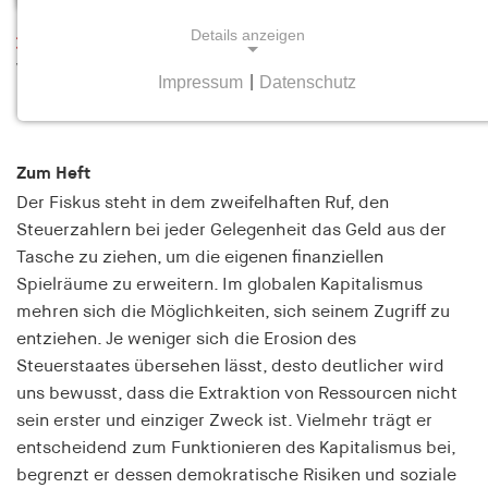
Details anzeigen
Leseprobe
Von Steuern und Staaten
Impressum
|
Datenschutz
NOTWENDIGE COOKIES
Heft 1 Februar/März 2018
Notwendige Cookies helfen dabei, eine Webseite
nutzbar zu machen, indem sie Grundfunktionen
Zum Heft
wie Seitennavigation und Zugriff auf sichere
Der Fiskus steht in dem zweifelhaften Ruf, den
Bereiche der Webseite ermöglichen. Die Webseite
Steuerzahlern bei jeder Gelegenheit das Geld aus der
kann ohne diese Cookies nicht richtig
Tasche zu ziehen, um die eigenen finanziellen
funktionieren.
Spielräume zu erweitern. Im globalen Kapitalismus
mehren sich die Möglichkeiten, sich seinem Zugriff zu
cookie_consent
entziehen. Je weniger sich die Erosion des
Name:
Steuerstaates übersehen lässt, desto deutlicher wird
cookie_consent
uns bewusst, dass die Extraktion von Ressourcen nicht
sein erster und einziger Zweck ist. Vielmehr trägt er
Anbieter:
hamburger-edition.de
entscheidend zum Funktionieren des Kapitalismus bei,
begrenzt er dessen demokratische Risiken und soziale
Zweck: