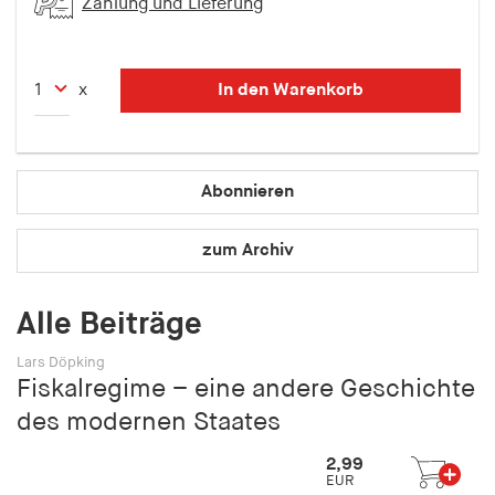
Zahlung und Lieferung
fonts_loaded
Anbieter:
hamburger-edition.de
In den Warenkorb
x
Cookie Laufzeit:
7 Tage
Abonnieren
zum Archiv
Alle Beiträge
Lars Döpking
Fiskalregime – eine andere Geschichte
des modernen Staates
2,99
EUR