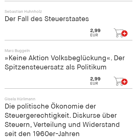
Sebastian Huhnholz
Der Fall des Steuerstaates
2,99
EUR
Marc Buggeln
»Keine Aktion Volksbeglückung«. Der
Spitzensteuersatz als Politikum
2,99
EUR
Gisela Hürlimann
Die politische Ökonomie der
Steuergerechtigkeit. Diskurse über
Steuern, Verteilung und Widerstand
seit den 1960er-Jahren