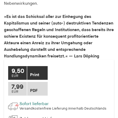
Nebenwirkungen.
Speichert den Zustimmungsstatus des Benutzers
für Cookies auf der aktuellen Domäne.
»Es ist das Schicksal aller zur Einhegung des
Cookie Laufzeit:
Kapitalismus und seiner (auto-) destruktiven Tendenzen
1 Jahr
geschaffenen Regeln und Institutionen, dass bereits ihre
schiere Existenz für konsequent profitorientierte
fe_typo_user
Akteure einen Anreiz zu ihrer Umgehung oder
Aushebelung darstellt und entsprechende
Name:
Handlungsdynamiken freisetzt.« — Lars Döpking
fe_typo_user
Anbieter:
9,50
hamburger-edition.de
Print
EUR
Cookie Laufzeit:
7,99
Sitzung
PDF
EUR
Sofort lieferbar
fonts_loaded
Versandkostenfreie Lieferung innerhalb Deutschlands
Name: