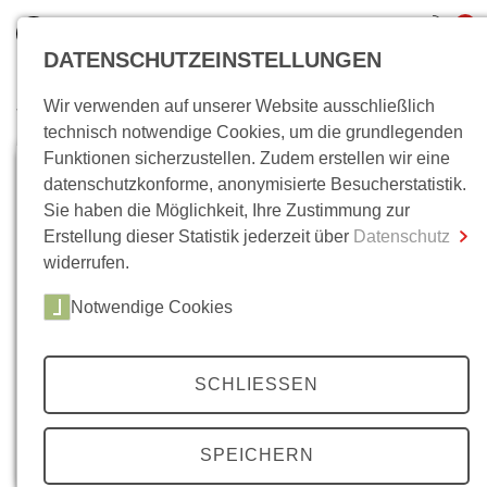
0
DATENSCHUTZEINSTELLUNGEN
Wir verwenden auf unserer Website ausschließlich
Wo bin ich?
technisch notwendige Cookies, um die grundlegenden
Funktionen sicherzustellen. Zudem erstellen wir eine
Gesamtsumme
0,00 €
datenschutzkonforme, anonymisierte Besucherstatistik.
inkl. MwSt.
Sie haben die Möglichkeit, Ihre Zustimmung zur
Erstellung dieser Statistik jederzeit über
Datenschutz
Zum Warenkorb
Zur Kasse
widerrufen.
Notwendige Cookies
SCHLIESSEN
SPEICHERN