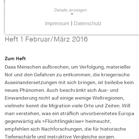
Details anzeigen
Leseprobe
Wandern. Zur Globalgeschichte der
Impressum
|
Datenschutz
NOTWENDIGE COOKIES
Migration
Notwendige Cookies helfen dabei, eine Webseite
Heft 1 Februar/März 2016
nutzbar zu machen, indem sie Grundfunktionen
wie Seitennavigation und Zugriff auf sichere
Zum Heft
Bereiche der Webseite ermöglichen. Die Webseite
kann ohne diese Cookies nicht richtig
Dass Menschen aufbrechen, um Verfolgung, materieller
funktionieren.
Not und den Gefahren zu entkommen, die kriegerische
Auseinandersetzungen mit sich bringen, ist beileibe kein
cookie_consent
neues Phänomen. Auch beschränkt sich Aus- und
Einwanderung nicht auf einige wenige Weltregionen,
Name:
vielmehr kennt die Migration viele Orte und Zeiten. Will
cookie_consent
man verstehen, was ein sträflich unvorbereitetes Europa
Anbieter:
gegenwärtig als
»
Flüchtlingskrise
«
heimsucht,
hamburger-edition.de
empfehlen sich Nachforschungen, die für historische
Tiefenschärfe und instruktive Vergleiche sorgen.
Zweck: