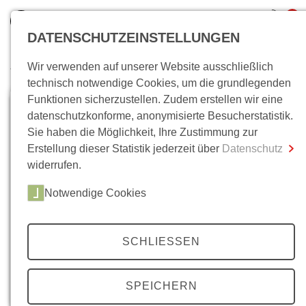
0
DATENSCHUTZEINSTELLUNGEN
Wir verwenden auf unserer Website ausschließlich
Wo bin ich?
technisch notwendige Cookies, um die grundlegenden
Funktionen sicherzustellen. Zudem erstellen wir eine
Gesamtsumme
0,00 €
datenschutzkonforme, anonymisierte Besucherstatistik.
inkl. MwSt.
Sie haben die Möglichkeit, Ihre Zustimmung zur
Erstellung dieser Statistik jederzeit über
Datenschutz
Zum Warenkorb
Zur Kasse
widerrufen.
Notwendige Cookies
SCHLIESSEN
SPEICHERN