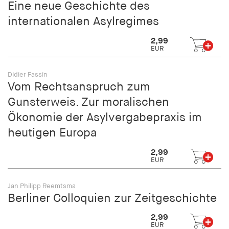
Eine neue Geschichte des
internationalen Asylregimes
2,99
EUR
Didier Fassin
Vom Rechtsanspruch zum
Gunsterweis. Zur moralischen
Ökonomie der Asylvergabepraxis im
heutigen Europa
2,99
EUR
Jan Philipp Reemtsma
Berliner Colloquien zur Zeitgeschichte
2,99
EUR