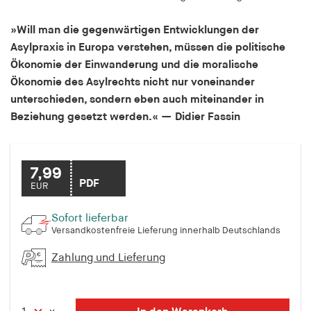
Speichert den Zustimmungsstatus des Benutzers
für Cookies auf der aktuellen Domäne.
»Will man die gegenwärtigen Entwicklungen der
Asylpraxis in Europa verstehen, müssen die politische
Cookie Laufzeit:
Ökonomie der Einwanderung und die moralische
1 Jahr
Ökonomie des Asylrechts nicht nur voneinander
unterschieden, sondern eben auch miteinander in
fe_typo_user
Beziehung gesetzt werden.« — Didier Fassin
Name:
fe_typo_user
7,99
Anbieter:
PDF
EUR
hamburger-edition.de
Sofort lieferbar
Cookie Laufzeit:
Versandkostenfreie Lieferung innerhalb Deutschlands
Sitzung
Zahlung und Lieferung
fonts_loaded
Name: