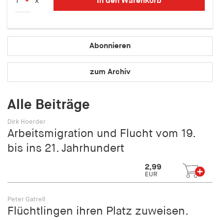
In den Warenkorb
x
fonts_loaded
Anbieter:
hamburger-edition.de
Abonnieren
Cookie Laufzeit:
7 Tage
zum Archiv
Alle Beiträge
Dirk Hoerder
Arbeitsmigration und Flucht vom 19.
bis ins 21. Jahrhundert
2,99
EUR
Peter Gatrell
Flüchtlingen ihren Platz zuweisen.