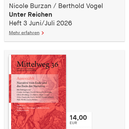
fonts_loaded
Nicole Burzan / Berthold Vogel
Anbieter:
Unter Reichen
hamburger-edition.de
Heft 3 Juni/Juli 2026
Cookie Laufzeit:
Mehr erfahren
7 Tage
14,00
EUR