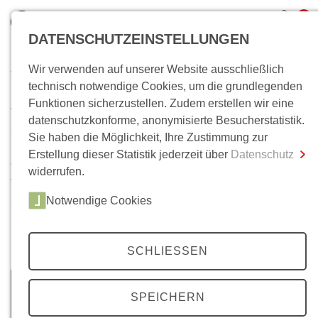
0
DATENSCHUTZEINSTELLUNGEN
Wir verwenden auf unserer Website ausschließlich
Wo bin ich?
technisch notwendige Cookies, um die grundlegenden
Archiv
Funktionen sicherzustellen. Zudem erstellen wir eine
Gesamtsumme
0,00 €
datenschutzkonforme, anonymisierte Besucherstatistik.
inkl. MwSt.
35 Jahrgänge, über 200 Ausgaben. Im Laufe der Zeit ist
Sie haben die Möglichkeit, Ihre Zustimmung zur
unser
Mittelweg 36-
Archiv auf eine beachtliche Anzahl
Erstellung dieser Statistik jederzeit über
Datenschutz
Zum Warenkorb
Zur Kasse
von Artikeln angewachsen. Neben Beiträgen zu unseren
widerrufen.
Themenschwerpunkten, finden Sie hier auch
Notwendige Cookies
ausgewählte Beiträge unserer Literaturbeilagen, zu den
Berliner Colloquien und zu Wolfgang Kraushaars
Protestchronik.
SCHLIESSEN
SPEICHERN