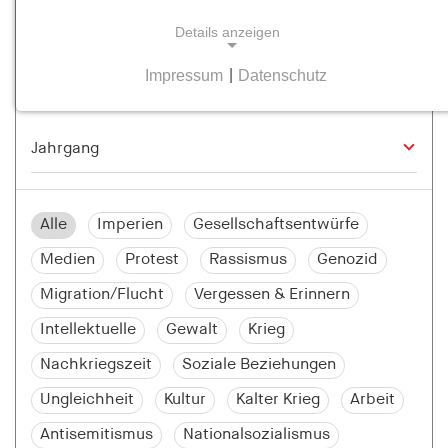
Details anzeigen
Impressum
|
Datenschutz
NOTWENDIGE COOKIES
Notwendige Cookies helfen dabei, eine Webseite
nutzbar zu machen, indem sie Grundfunktionen
wie Seitennavigation und Zugriff auf sichere
Bereiche der Webseite ermöglichen. Die Webseite
kann ohne diese Cookies nicht richtig
Alle
Imperien
Gesellschaftsentwürfe
funktionieren.
Medien
Protest
Rassismus
Genozid
cookie_consent
Migration/Flucht
Vergessen & Erinnern
Name:
Intellektuelle
Gewalt
Krieg
cookie_consent
Nachkriegszeit
Soziale Beziehungen
Anbieter:
Ungleichheit
Kultur
Kalter Krieg
Arbeit
hamburger-edition.de
Antisemitismus
Nationalsozialismus
Zweck: