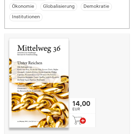
Speichert den Zustimmungsstatus des Benutzers
Ökonomie
Globalisierung
Demokratie
für Cookies auf der aktuellen Domäne.
Institutionen
Cookie Laufzeit:
1 Jahr
fe_typo_user
Name:
fe_typo_user
Anbieter:
hamburger-edition.de
Cookie Laufzeit:
Sitzung
14,00
EUR
fonts_loaded
Name: