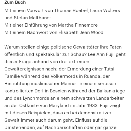
Zum Buch
Speichert den Zustimmungsstatus des Benutzers
Mit einem Vorwort von Thomas Hoebel, Laura Wolters
für Cookies auf der aktuellen Domäne.
und Stefan Malthaner
Cookie Laufzeit:
Mit einer Einführung von Martha Finnemore
1 Jahr
Mit einem Nachwort von Elisabeth Jean Wood
fe_typo_user
Warum stellen einige politische Gewalttäter ihre Taten
öffentlich und spektakulär zur Schau? Lee Ann Fujii geht
Name:
dieser Frage anhand von drei extremen
fe_typo_user
Gewaltereignissen nach: der Ermordung einer Tutsi-
Anbieter:
Familie während des Völkermords in Ruanda, der
hamburger-edition.de
Hinrichtung muslimischer Männer in einem serbisch
kontrollierten Dorf in Bosnien während der Balkankriege
Cookie Laufzeit:
und des Lynchmords an einem schwarzen Landarbeiter
Sitzung
an der Ostküste von Maryland im Jahr 1933. Fujii zeigt
mit diesen Beispielen, dass es bei demonstrativer
fonts_loaded
Gewalt immer auch darum geht, Einfluss auf die
Umstehenden, auf Nachbarschaften oder gar ganze
Name: