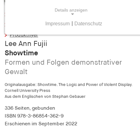
Details anzeigen
Leseprobe
Impressum
|
Datenschutz
Inhaltsverzeichnis
NOTWENDIGE COOKIES
Produktflyer
Notwendige Cookies helfen dabei, eine Webseite
Lee Ann Fujii
nutzbar zu machen, indem sie Grundfunktionen
Showtime
wie Seitennavigation und Zugriff auf sichere
Bereiche der Webseite ermöglichen. Die Webseite
Formen und Folgen demonstrativer
kann ohne diese Cookies nicht richtig
Gewalt
funktionieren.
Originalausgabe: Showtime. The Logic and Power of Violent Display.
cookie_consent
Cornell University Press
Aus dem Englischen von Stephan Gebauer
Name:
336 Seiten,
gebunden
cookie_consent
ISBN
978-3-86854-362-9
Anbieter:
Erschienen
im September 2022
hamburger-edition.de
Zweck: