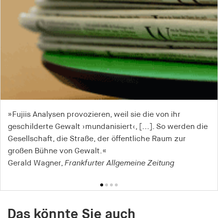
»Fujiis Analysen provozieren, weil sie die von ihr
»Lee Ann Fujii hat ein engagiertes, detailreiches und an
»Ein überzeugendes Werk über einen oft unbeachteten
»Produktiv unbequem ist ›Showtime‹ vor allem darin,
geschilderte Gewalt ›mundanisiert‹, [...]. So werden die
vielen Stellen, wegen eben der detaillierten
Aspekt kollektiver Gewalt.«
dass es simple Erklärungsmuster für Gewalt stört.«
Gesellschaft, die Straße, der öffentliche Raum zur
Schilderungen von öffentlicher Zurschaustellung von
Gaby Mayr,
Marie Koppel,
SWR2
Deutschlandfunk Andruck
großen Bühne von Gewalt.«
Gewalt, auch erschütterndes Buch geschrieben.«
Gerald Wagner,
Wolfgang Frindte,
Frankfurter Allgemeine Zeitung
socialnet
Das könnte Sie auch