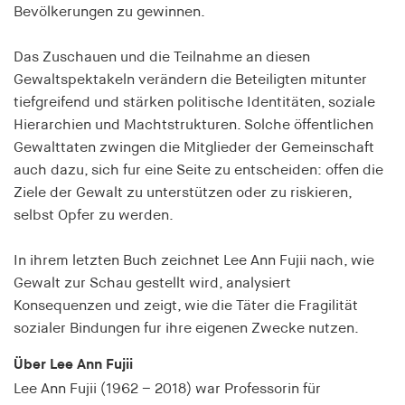
fonts_loaded
Bevölkerungen zu gewinnen.
Anbieter:
Das Zuschauen und die Teilnahme an diesen
hamburger-edition.de
Gewaltspektakeln verändern die Beteiligten mitunter
Cookie Laufzeit:
tiefgreifend und stärken politische Identitäten, soziale
7 Tage
Hierarchien und Machtstrukturen. Solche öffentlichen
Gewalttaten zwingen die Mitglieder der Gemeinschaft
auch dazu, sich fur eine Seite zu entscheiden: offen die
Ziele der Gewalt zu unterstützen oder zu riskieren,
selbst Opfer zu werden.
In ihrem letzten Buch zeichnet Lee Ann Fujii nach, wie
Gewalt zur Schau gestellt wird, analysiert
Konsequenzen und zeigt, wie die Täter die Fragilität
sozialer Bindungen fur ihre eigenen Zwecke nutzen.
Über Lee Ann Fujii
Lee Ann Fujii (1962 – 2018) war Professorin für