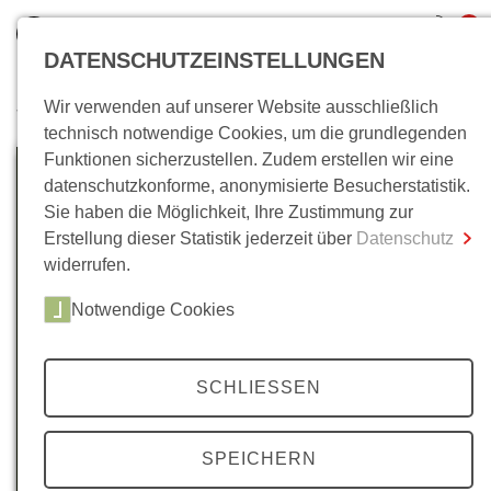
0
DATENSCHUTZEINSTELLUNGEN
Wir verwenden auf unserer Website ausschließlich
Wo bin ich?
technisch notwendige Cookies, um die grundlegenden
Funktionen sicherzustellen. Zudem erstellen wir eine
Gesamtsumme
0,00 €
datenschutzkonforme, anonymisierte Besucherstatistik.
inkl. MwSt.
Sie haben die Möglichkeit, Ihre Zustimmung zur
Erstellung dieser Statistik jederzeit über
Datenschutz
Zum Warenkorb
Zur Kasse
widerrufen.
Notwendige Cookies
SCHLIESSEN
SPEICHERN