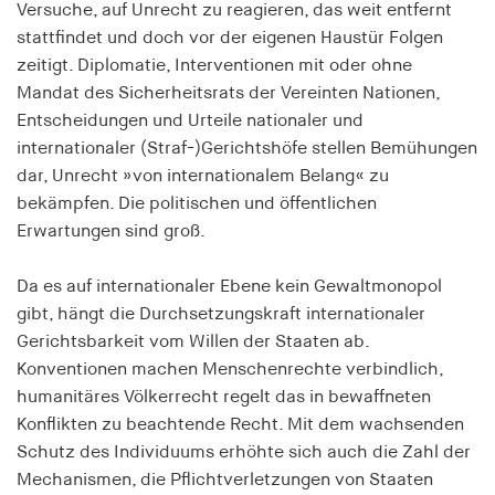
Versuche, auf Unrecht zu reagieren, das weit entfernt
Speichert den Zustimmungsstatus des Benutzers
stattfindet und doch vor der eigenen Haustür Folgen
für Cookies auf der aktuellen Domäne.
zeitigt. Diplomatie, Interventionen mit oder ohne
Cookie Laufzeit:
Mandat des Sicherheitsrats der Vereinten Nationen,
1 Jahr
Entscheidungen und Urteile nationaler und
internationaler (Straf-)Gerichtshöfe stellen Bemühungen
fe_typo_user
dar, Unrecht »von internationalem Belang« zu
bekämpfen. Die politischen und öffentlichen
Name:
Erwartungen sind groß.
fe_typo_user
Anbieter:
Da es auf internationaler Ebene kein Gewaltmonopol
hamburger-edition.de
gibt, hängt die Durchsetzungskraft internationaler
Gerichtsbarkeit vom Willen der Staaten ab.
Cookie Laufzeit:
Konventionen machen Menschenrechte verbindlich,
Sitzung
humanitäres Völkerrecht regelt das in bewaffneten
Konflikten zu beachtende Recht. Mit dem wachsenden
fonts_loaded
Schutz des Individuums erhöhte sich auch die Zahl der
Mechanismen, die Pflichtverletzungen von Staaten
Name: