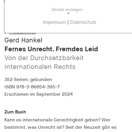
Details anzeigen
Leseprobe
Impressum
|
Datenschutz
Inhaltsverzeichnis
NOTWENDIGE COOKIES
Produktflyer
Notwendige Cookies helfen dabei, eine Webseite
Gerd Hankel
nutzbar zu machen, indem sie Grundfunktionen
Fernes Unrecht. Fremdes Leid
wie Seitennavigation und Zugriff auf sichere
Bereiche der Webseite ermöglichen. Die Webseite
Von der Durchsetzbarkeit
kann ohne diese Cookies nicht richtig
internationalen Rechts
funktionieren.
352 Seiten,
gebunden
cookie_consent
ISBN
978-3-86854-395-7
Erschienen
im September 2024
Name:
cookie_consent
Zum Buch
Anbieter:
Kann es internationale Gerechtigkeit geben? Wer
hamburger-edition.de
bestimmt, was Unrecht ist? Seit der Neuzeit gibt es
Zweck: