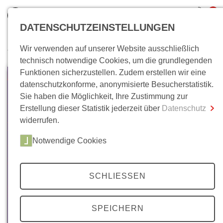
0
DATENSCHUTZEINSTELLUNGEN
Wir verwenden auf unserer Website ausschließlich
Wo bin ich?
technisch notwendige Cookies, um die grundlegenden
Funktionen sicherzustellen. Zudem erstellen wir eine
Gesamtsumme
0,00 €
datenschutzkonforme, anonymisierte Besucherstatistik.
inkl. MwSt.
Sie haben die Möglichkeit, Ihre Zustimmung zur
Erstellung dieser Statistik jederzeit über
Datenschutz
Zum Warenkorb
Zur Kasse
widerrufen.
Notwendige Cookies
SCHLIESSEN
SPEICHERN