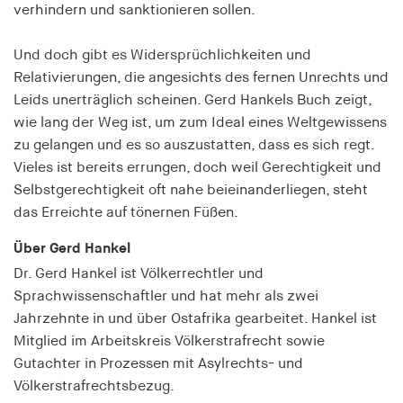
fonts_loaded
verhindern und sanktionieren sollen.
Anbieter:
Und doch gibt es Widersprüchlichkeiten und
hamburger-edition.de
Relativierungen, die angesichts des fernen Unrechts und
Cookie Laufzeit:
Leids unerträglich scheinen. Gerd Hankels Buch zeigt,
7 Tage
wie lang der Weg ist, um zum Ideal eines Weltgewissens
zu gelangen und es so auszustatten, dass es sich regt.
Vieles ist bereits errungen, doch weil Gerechtigkeit und
Selbstgerechtigkeit oft nahe beieinanderliegen, steht
das Erreichte auf tönernen Füßen.
Über Gerd Hankel
Dr. Gerd Hankel ist Völkerrechtler und
Sprachwissenschaftler und hat mehr als zwei
Jahrzehnte in und über Ostafrika gearbeitet. Hankel ist
Mitglied im Arbeitskreis Völkerstrafrecht sowie
Gutachter in Prozessen mit Asylrechts- und
Völkerstrafrechtsbezug.