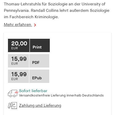
fonts_loaded
Thomas-Lehrstuhls für Soziologie an der University of
Pennsylvania. Randall Collins lehrt außerdem Soziologie
Anbieter:
im Fachbereich Kriminologie.
hamburger-edition.de
Mehr erfahren
Cookie Laufzeit:
7 Tage
20,00
Print
EUR
15,99
PDF
EUR
15,99
EPub
EUR
Sofort lieferbar
Versandkostenfreie Lieferung innerhalb Deutschlands
Zahlung und Lieferung