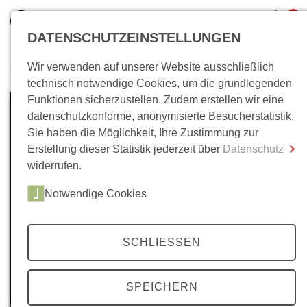
0
DATENSCHUTZEINSTELLUNGEN
Wir verwenden auf unserer Website ausschließlich
Wo bin ich?
technisch notwendige Cookies, um die grundlegenden
Funktionen sicherzustellen. Zudem erstellen wir eine
Gesamtsumme
0,00 €
datenschutzkonforme, anonymisierte Besucherstatistik.
inkl. MwSt.
Sie haben die Möglichkeit, Ihre Zustimmung zur
Erstellung dieser Statistik jederzeit über
Datenschutz
Zum Warenkorb
Zur Kasse
widerrufen.
Notwendige Cookies
SCHLIESSEN
SPEICHERN