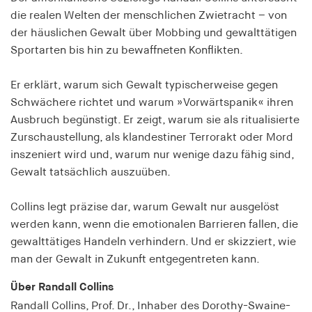
Speichert den Zustimmungsstatus des Benutzers
die realen Welten der menschlichen Zwietracht – von
für Cookies auf der aktuellen Domäne.
der häuslichen Gewalt über Mobbing und gewalttätigen
Sportarten bis hin zu bewaffneten Konflikten.
Cookie Laufzeit:
1 Jahr
Er erklärt, warum sich Gewalt typischerweise gegen
Schwächere richtet und warum »Vorwärtspanik« ihren
fe_typo_user
Ausbruch begünstigt. Er zeigt, warum sie als ritualisierte
Zurschaustellung, als klandestiner Terrorakt oder Mord
Name:
fe_typo_user
inszeniert wird und, warum nur wenige dazu fähig sind,
Gewalt tatsächlich auszuüben.
Anbieter:
hamburger-edition.de
Collins legt präzise dar, warum Gewalt nur ausgelöst
Cookie Laufzeit:
werden kann, wenn die emotionalen Barrieren fallen, die
Sitzung
gewalttätiges Handeln verhindern. Und er skizziert, wie
man der Gewalt in Zukunft entgegentreten kann.
fonts_loaded
Über Randall Collins
Name:
Randall Collins, Prof. Dr., Inhaber des Dorothy-Swaine-