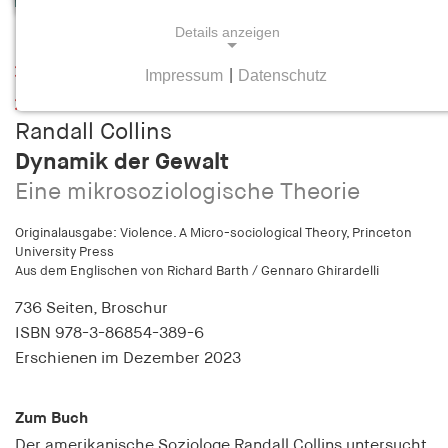
Details anzeigen
Leseprobe
Impressum
|
Datenschutz
NOTWENDIGE COOKIES
Inhaltsverzeichnis
Notwendige Cookies helfen dabei, eine Webseite
Randall Collins
nutzbar zu machen, indem sie Grundfunktionen
Dynamik der Gewalt
wie Seitennavigation und Zugriff auf sichere
Eine mikrosoziologische Theorie
Bereiche der Webseite ermöglichen. Die Webseite
kann ohne diese Cookies nicht richtig
Originalausgabe: Violence. A Micro-sociological Theory, Princeton
funktionieren.
University Press
Aus dem Englischen von Richard Barth / Gennaro Ghirardelli
cookie_consent
736 Seiten,
Broschur
Name:
ISBN
978-3-86854-389-6
cookie_consent
Erschienen
im Dezember 2023
Anbieter:
hamburger-edition.de
Zum Buch
Der amerikanische Soziologe Randall Collins untersucht
Zweck: