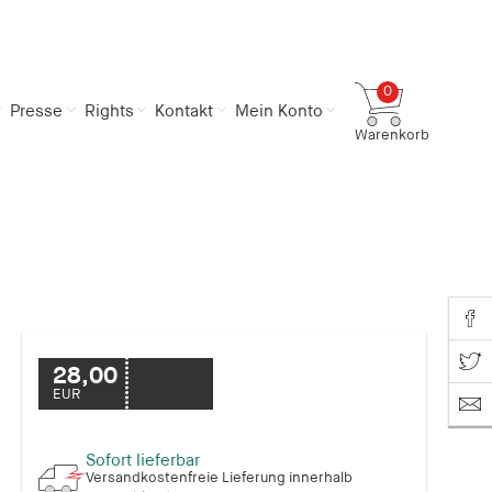
0
Presse
Rights
Kontakt
Mein Konto
Warenkorb
Gesamtsumme
0,00 €
inkl. MwSt.
Zum Warenkorb
Zur Kasse
Share o
Share on T
28,00
EUR
Sofort lieferbar
Versandkostenfreie Lieferung innerhalb