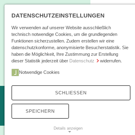
DATENSCHUTZEINSTELLUNGEN
Wir verwenden auf unserer Website ausschließlich
technisch notwendige Cookies, um die grundlegenden
Funktionen sicherzustellen. Zudem erstellen wir eine
datenschutzkonforme, anonymisierte Besucherstatistik. Sie
haben die Möglichkeit, Ihre Zustimmung zur Erstellung
dieser Statistik jederzeit über
Datenschutz
widerrufen.
Home
Notwendige Cookies
Bücher / E-Books
Hamburger E
SCHLIESSEN
Erscheint in Kürze
Themen
kleine reihe
SPEICHERN
Open Access
Details anzeigen
Zeitschrift