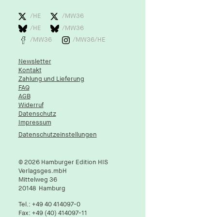
/HE
/MW36
/HE
/MW36
/MW36
/MW36/HE
Newsletter
Kontakt
Zahlung und Lieferung
FAQ
AGB
Widerruf
Datenschutz
Impressum
Datenschutzeinstellungen
© 2026 Hamburger Edition HIS
Verlagsges.mbH
Mittelweg 36
20148
Hamburg
Tel.:
+49 40 414097-0
Fax: +49 (40) 414097-11