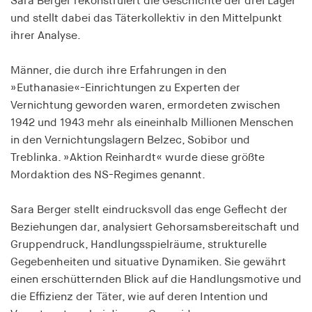
Sara Berger rekonstruiert die Geschichte der drei Lager
Speichert den Zustimmungsstatus des Benutzers
und stellt dabei das Täterkollektiv in den Mittelpunkt
für Cookies auf der aktuellen Domäne.
ihrer Analyse.
Cookie Laufzeit:
1 Jahr
Männer, die durch ihre Erfahrungen in den
»Euthanasie«-Einrichtungen zu Experten der
Vernichtung geworden waren, ermordeten zwischen
fe_typo_user
1942 und 1943 mehr als eineinhalb Millionen Menschen
Name:
in den Vernichtungslagern Belzec, Sobibor und
fe_typo_user
Treblinka. »Aktion Reinhardt« wurde diese größte
Mordaktion des NS-Regimes genannt.
Anbieter:
hamburger-edition.de
Sara Berger stellt eindrucksvoll das enge Geflecht der
Cookie Laufzeit:
Beziehungen dar, analysiert Gehorsamsbereitschaft und
Sitzung
Gruppendruck, Handlungsspielräume, strukturelle
Gegebenheiten und situative Dynamiken. Sie gewährt
fonts_loaded
einen erschütternden Blick auf die Handlungsmotive und
die Effizienz der Täter, wie auf deren Intention und
Name: