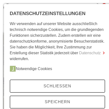
0
DATENSCHUTZEINSTELLUNGEN
Wir verwenden auf unserer Website ausschließlich
Wo bin ich?
technisch notwendige Cookies, um die grundlegenden
Funktionen sicherzustellen. Zudem erstellen wir eine
Gesamtsumme
0,00 €
datenschutzkonforme, anonymisierte Besucherstatistik.
inkl. MwSt.
Sie haben die Möglichkeit, Ihre Zustimmung zur
Erstellung dieser Statistik jederzeit über
Datenschutz
Zum Warenkorb
Zur Kasse
widerrufen.
Notwendige Cookies
SCHLIESSEN
SPEICHERN