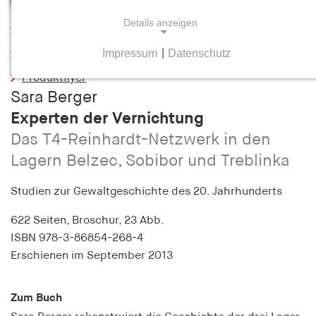
Details anzeigen
Leseprobe
Impressum
|
Datenschutz
Inhaltsverzeichnis
NOTWENDIGE COOKIES
Produktflyer
Notwendige Cookies helfen dabei, eine Webseite
Sara Berger
nutzbar zu machen, indem sie Grundfunktionen
Experten der Vernichtung
wie Seitennavigation und Zugriff auf sichere
Bereiche der Webseite ermöglichen. Die Webseite
Das T4-Reinhardt-Netzwerk in den
kann ohne diese Cookies nicht richtig
Lagern Belzec, Sobibor und Treblinka
funktionieren.
Studien zur Gewaltgeschichte des 20. Jahrhunderts
cookie_consent
622 Seiten,
Broschur, 23 Abb.
Name:
ISBN
978-3-86854-268-4
cookie_consent
Erschienen
im September 2013
Anbieter:
hamburger-edition.de
Zum Buch
Zweck: