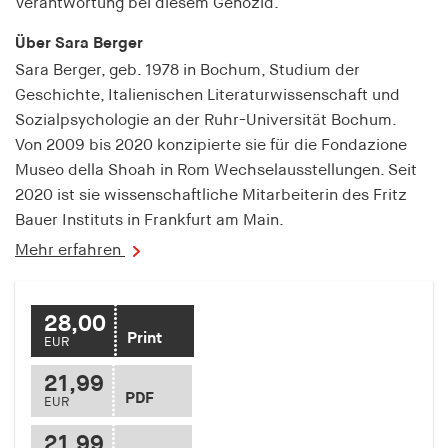
Verantwortung bei diesem Genozid.
fonts_loaded
Über Sara Berger
Anbieter:
hamburger-edition.de
Sara Berger, geb. 1978 in Bochum, Studium der
Geschichte, Italienischen Literaturwissenschaft und
Cookie Laufzeit:
Sozialpsychologie an der Ruhr-Universität Bochum.
7 Tage
Von 2009 bis 2020 konzipierte sie für die Fondazione
Museo della Shoah in Rom Wechselausstellungen. Seit
2020 ist sie wissenschaftliche Mitarbeiterin des Fritz
Bauer Instituts in Frankfurt am Main.
Mehr erfahren
28,00
Print
EUR
21,99
PDF
EUR
21,99