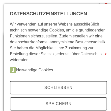
0
DATENSCHUTZEINSTELLUNGEN
Wir verwenden auf unserer Website ausschließlich
Wo bin ich?
technisch notwendige Cookies, um die grundlegenden
Funktionen sicherzustellen. Zudem erstellen wir eine
Gesamtsumme
0,00 €
datenschutzkonforme, anonymisierte Besucherstatistik.
inkl. MwSt.
Sie haben die Möglichkeit, Ihre Zustimmung zur
Erstellung dieser Statistik jederzeit über
Datenschutz
Zum Warenkorb
Zur Kasse
widerrufen.
Notwendige Cookies
SCHLIESSEN
SPEICHERN