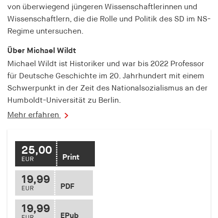
fonts_loaded
von überwiegend jüngeren Wissenschaftlerinnen und
Wissenschaftlern, die die Rolle und Politik des SD im NS-
Anbieter:
Regime untersuchen.
hamburger-edition.de
Über Michael Wildt
Cookie Laufzeit:
7 Tage
Michael Wildt ist Historiker und war bis 2022 Professor
für Deutsche Geschichte im 20. Jahrhundert mit einem
Schwerpunkt in der Zeit des Nationalsozialismus an der
Humboldt-Universität zu Berlin.
Mehr erfahren
25,00
Print
EUR
19,99
PDF
EUR
19,99
EPub
EUR