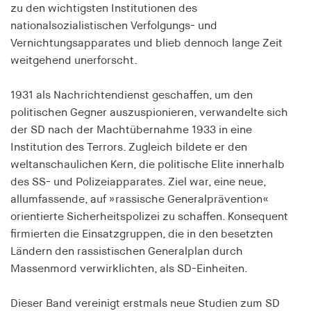
zu den wichtigsten Institutionen des
Speichert den Zustimmungsstatus des Benutzers
nationalsozialistischen Verfolgungs- und
für Cookies auf der aktuellen Domäne.
Vernichtungsapparates und blieb dennoch lange Zeit
Cookie Laufzeit:
weitgehend unerforscht.
1 Jahr
1931 als Nachrichtendienst geschaffen, um den
fe_typo_user
politischen Gegner auszuspionieren, verwandelte sich
der SD nach der Machtübernahme 1933 in eine
Name:
Institution des Terrors. Zugleich bildete er den
fe_typo_user
weltanschaulichen Kern, die politische Elite innerhalb
Anbieter:
des SS- und Polizeiapparates. Ziel war, eine neue,
hamburger-edition.de
allumfassende, auf »rassische Generalprävention«
orientierte Sicherheitspolizei zu schaffen. Konsequent
Cookie Laufzeit:
firmierten die Einsatzgruppen, die in den besetzten
Sitzung
Ländern den rassistischen Generalplan durch
Massenmord verwirklichten, als SD-Einheiten.
fonts_loaded
Name:
Dieser Band vereinigt erstmals neue Studien zum SD