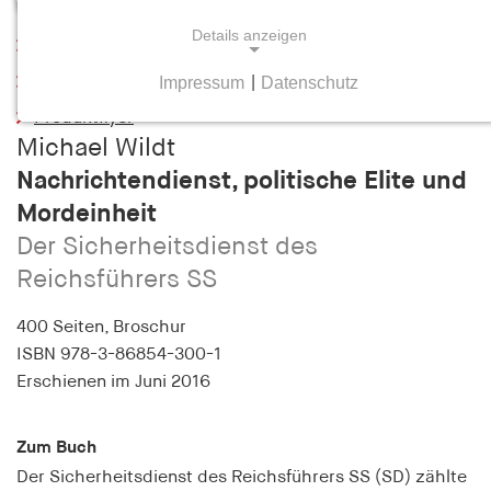
Details anzeigen
Leseprobe
Impressum
|
Datenschutz
Inhaltsverzeichnis
NOTWENDIGE COOKIES
Produktflyer
Notwendige Cookies helfen dabei, eine Webseite
Michael Wildt
nutzbar zu machen, indem sie Grundfunktionen
Nachrichtendienst, politische Elite und
wie Seitennavigation und Zugriff auf sichere
Mordeinheit
Bereiche der Webseite ermöglichen. Die Webseite
kann ohne diese Cookies nicht richtig
Der Sicherheitsdienst des
funktionieren.
Reichsführers SS
cookie_consent
400 Seiten,
Broschur
ISBN
978-3-86854-300-1
Name:
Erschienen
im Juni 2016
cookie_consent
Anbieter:
Zum Buch
hamburger-edition.de
Der Sicherheitsdienst des Reichsführers SS (SD) zählte
Zweck: