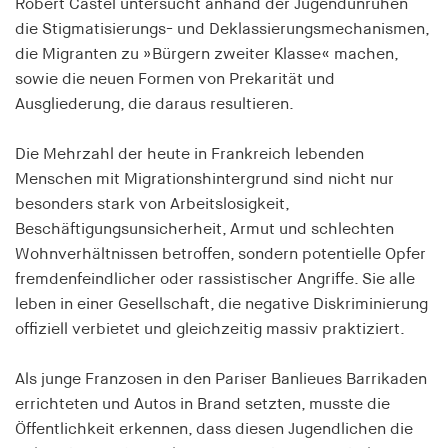
Robert Castel untersucht anhand der Jugendunruhen
Speichert den Zustimmungsstatus des Benutzers
die Stigmatisierungs- und Deklassierungsmechanismen,
für Cookies auf der aktuellen Domäne.
die Migranten zu »Bürgern zweiter Klasse« machen,
Cookie Laufzeit:
sowie die neuen Formen von Prekarität und
1 Jahr
Ausgliederung, die daraus resultieren.
Die Mehrzahl der heute in Frankreich lebenden
fe_typo_user
Menschen mit Migrationshintergrund sind nicht nur
Name:
besonders stark von Arbeitslosigkeit,
fe_typo_user
Beschäftigungsunsicherheit, Armut und schlechten
Wohnverhältnissen betroffen, sondern potentielle Opfer
Anbieter:
hamburger-edition.de
fremdenfeindlicher oder rassistischer Angriffe. Sie alle
leben in einer Gesellschaft, die negative Diskriminierung
Cookie Laufzeit:
offiziell verbietet und gleichzeitig massiv praktiziert.
Sitzung
Als junge Franzosen in den Pariser Banlieues Barrikaden
fonts_loaded
errichteten und Autos in Brand setzten, musste die
Öffentlichkeit erkennen, dass diesen Jugendlichen die
Name: