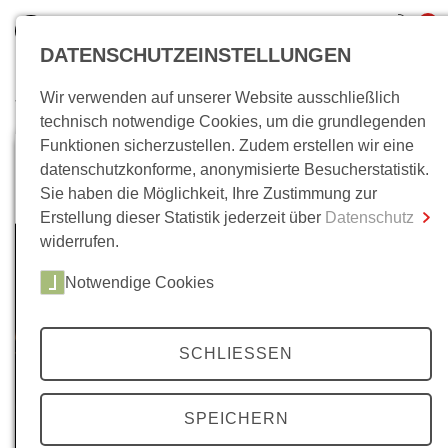
0
DATENSCHUTZEINSTELLUNGEN
Wir verwenden auf unserer Website ausschließlich
Wo bin ich?
technisch notwendige Cookies, um die grundlegenden
Funktionen sicherzustellen. Zudem erstellen wir eine
Gesamtsumme
0,00 €
datenschutzkonforme, anonymisierte Besucherstatistik.
inkl. MwSt.
Sie haben die Möglichkeit, Ihre Zustimmung zur
Erstellung dieser Statistik jederzeit über
Datenschutz
Zum Warenkorb
Zur Kasse
widerrufen.
Notwendige Cookies
SCHLIESSEN
SPEICHERN