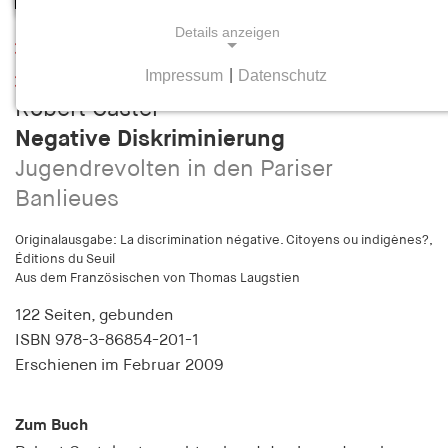
Details anzeigen
Leseprobe
Impressum
|
Datenschutz
Inhaltsverzeichnis
NOTWENDIGE COOKIES
Robert Castel
Notwendige Cookies helfen dabei, eine Webseite
Negative Diskriminierung
nutzbar zu machen, indem sie Grundfunktionen
Jugendrevolten in den Pariser
wie Seitennavigation und Zugriff auf sichere
Bereiche der Webseite ermöglichen. Die Webseite
Banlieues
kann ohne diese Cookies nicht richtig
funktionieren.
Originalausgabe: La discrimination négative. Citoyens ou indigènes?,
Éditions du Seuil
Aus dem Französischen von Thomas Laugstien
cookie_consent
122 Seiten,
gebunden
Name:
ISBN
978-3-86854-201-1
cookie_consent
Erschienen
im Februar 2009
Anbieter:
hamburger-edition.de
Zum Buch
Zweck: