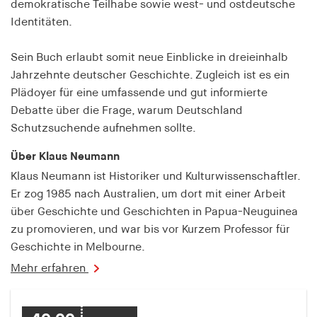
demokratische Teilhabe sowie west- und ostdeutsche
fonts_loaded
Identitäten.
Anbieter:
hamburger-edition.de
Sein Buch erlaubt somit neue Einblicke in dreieinhalb
Cookie Laufzeit:
Jahrzehnte deutscher Geschichte. Zugleich ist es ein
7 Tage
Plädoyer für eine umfassende und gut informierte
Debatte über die Frage, warum Deutschland
Schutzsuchende aufnehmen sollte.
Über Klaus Neumann
Klaus Neumann ist Historiker und Kulturwissenschaftler.
Er zog 1985 nach Australien, um dort mit einer Arbeit
über Geschichte und Geschichten in Papua-Neuguinea
zu promovieren, und war bis vor Kurzem Professor für
Geschichte in Melbourne.
Mehr erfahren