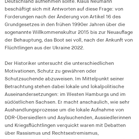
Deutschland aufnehmen sollte. Klaus Neumann
Speichert den Zustimmungsstatus des Benutzers
beschäftigt sich mit Antworten auf diese Frage: von
für Cookies auf der aktuellen Domäne.
Forderungen nach der Änderung von Artikel 16 des
Cookie Laufzeit:
Grundgesetzes in den frühen 1990er Jahren über die
1 Jahr
sogenannte Willkommenskultur 2015 bis zur Neuauflage
der Behauptung, das Boot sei voll, nach der Ankunft von
Flüchtlingen aus der Ukraine 2022.
fe_typo_user
Name:
Der Historiker untersucht die unterschiedlichen
fe_typo_user
Motivationen, Schutz zu gewähren oder
Schutzsuchende abzuweisen. Im Mittelpunkt seiner
Anbieter:
hamburger-edition.de
Betrachtung stehen dabei lokale und lokalpolitische
Auseinandersetzungen: im Westen Hamburgs und im
Cookie Laufzeit:
südöstlichen Sachsen. Er macht anschaulich, wie sehr
Sitzung
Aushandlungsprozesse um die lokale Aufnahme von
DDR-Übersiedlern und Asylsuchenden, Aussiedlerinnen
fonts_loaded
und Kriegsflüchtlingen verquickt waren mit Debatten
über Rassismus und Rechtsextremismus,
Name: