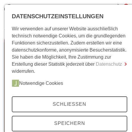
0
DATENSCHUTZEINSTELLUNGEN
Wir verwenden auf unserer Website ausschließlich
Wo bin ich?
technisch notwendige Cookies, um die grundlegenden
Funktionen sicherzustellen. Zudem erstellen wir eine
Gesamtsumme
0,00 €
datenschutzkonforme, anonymisierte Besucherstatistik.
inkl. MwSt.
Sie haben die Möglichkeit, Ihre Zustimmung zur
Erstellung dieser Statistik jederzeit über
Datenschutz
Zum Warenkorb
Zur Kasse
widerrufen.
Notwendige Cookies
SCHLIESSEN
SPEICHERN