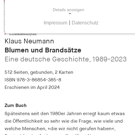
Details anzeigen
Leseprobe
Impressum
|
Datenschutz
Inhaltsverzeichnis
NOTWENDIGE COOKIES
Produktflyer
Notwendige Cookies helfen dabei, eine Webseite
Klaus Neumann
nutzbar zu machen, indem sie Grundfunktionen
Blumen und Brandsätze
wie Seitennavigation und Zugriff auf sichere
Bereiche der Webseite ermöglichen. Die Webseite
Eine deutsche Geschichte, 1989-2023
kann ohne diese Cookies nicht richtig
funktionieren.
512 Seiten,
gebunden, 2 Karten
ISBN
978-3-86854-385-8
cookie_consent
Erschienen
im April 2024
Name:
cookie_consent
Zum Buch
Spätestens seit den 1980er Jahren erregt kaum etwas
Anbieter:
die Öffentlichkeit so sehr wie die Frage, wie viele und
hamburger-edition.de
welche Menschen, »die wir nicht gerufen haben«,
Zweck: