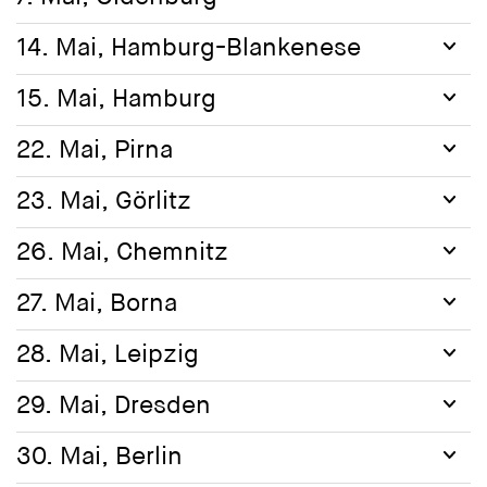
14. Mai, Hamburg-Blankenese
Dienstag, 30. April 2024, 19 Uhr
Hamburger Institut für Sozialforschung
15. Mai, Hamburg
Mittelweg 36
20148 Hamburg
22. Mai, Pirna
Moderation: Knud Andresen, Forschungsstelle für
Zeitgeschichte
23. Mai, Görlitz
Eine Veranstaltung in Kooperation mit dem Hamburger
Institut für Sozialforschung und der Forschungsstelle für
26. Mai, Chemnitz
Zeitgeschichte
27. Mai, Borna
28. Mai, Leipzig
29. Mai, Dresden
30. Mai, Berlin