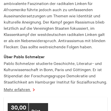
fonts_loaded
ambivalente Faszination der radikalen Linken für
Afroamerika
führte jedoch auch zu umfassenden
Anbieter:
Auseinandersetzungen um Themen wie Identität und
hamburger-edition.de
kulturelle Aneignung. Der Kampf gegen Rassismus blieb
Cookie Laufzeit:
letztlich auf die Vereinigten Staaten fokussiert, im
7 Tage
Klassenkampf der westdeutschen radikalen Linken galt
er als ein Nebenwiderspruch. Antirassismus mit blinden
Flecken: Das sollte weitreichende Folgen haben.
Über Pablo Schmelzer
Pablo Schmelzer studierte Geschichte, Literatur- und
Kulturwissenschaft in Bonn, Paris und Göttingen. Er ist
Stipendiat der Forschungsgruppe Demokratie und
Staatlichkeit am Hamburger Institut für Sozialforschung.
Mehr erfahren
30,00