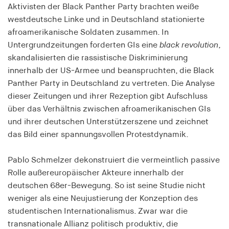
Aktivisten der Black Panther Party brachten weiße
Speichert den Zustimmungsstatus des Benutzers
westdeutsche Linke und in Deutschland stationierte
für Cookies auf der aktuellen Domäne.
afroamerikanische Soldaten zusammen. In
Cookie Laufzeit:
Untergrundzeitungen forderten GIs eine
black revolution
,
1 Jahr
skandalisierten die rassistische Diskriminierung
innerhalb der US-Armee und beanspruchten, die Black
fe_typo_user
Panther Party in Deutschland zu vertreten. Die Analyse
dieser Zeitungen und ihrer Rezeption gibt Aufschluss
Name:
über das Verhältnis zwischen afroamerikanischen GIs
fe_typo_user
und ihrer deutschen Unterstützerszene und zeichnet
Anbieter:
das Bild einer spannungsvollen Protestdynamik.
hamburger-edition.de
Pablo Schmelzer dekonstruiert die vermeintlich passive
Cookie Laufzeit:
Sitzung
Rolle außereuropäischer Akteure innerhalb der
deutschen 68er-Bewegung. So ist seine Studie nicht
weniger als eine Neujustierung der Konzeption des
fonts_loaded
studentischen Internationalismus. Zwar war die
Name:
transnationale Allianz politisch produktiv, die