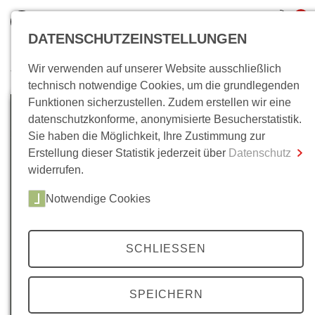
0
DATENSCHUTZEINSTELLUNGEN
Wir verwenden auf unserer Website ausschließlich
Wo bin ich?
technisch notwendige Cookies, um die grundlegenden
Funktionen sicherzustellen. Zudem erstellen wir eine
Gesamtsumme
0,00 €
datenschutzkonforme, anonymisierte Besucherstatistik.
inkl. MwSt.
Sie haben die Möglichkeit, Ihre Zustimmung zur
Erstellung dieser Statistik jederzeit über
Datenschutz
Zum Warenkorb
Zur Kasse
widerrufen.
Notwendige Cookies
SCHLIESSEN
SPEICHERN