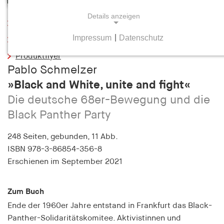
Details anzeigen
Leseprobe
Impressum
|
Datenschutz
Inhaltsverzeichnis
NOTWENDIGE COOKIES
Produktflyer
Notwendige Cookies helfen dabei, eine Webseite
Pablo Schmelzer
nutzbar zu machen, indem sie Grundfunktionen
»Black and White, unite and fight«
wie Seitennavigation und Zugriff auf sichere
Bereiche der Webseite ermöglichen. Die Webseite
Die deutsche 68er-Bewegung und die
kann ohne diese Cookies nicht richtig
Black Panther Party
funktionieren.
248 Seiten,
gebunden, 11 Abb.
cookie_consent
ISBN
978-3-86854-356-8
Erschienen
im September 2021
Name:
cookie_consent
Zum Buch
Anbieter:
hamburger-edition.de
Ende der 1960er Jahre entstand in Frankfurt das Black-
Panther-Solidaritätskomitee. Aktivistinnen und
Zweck: