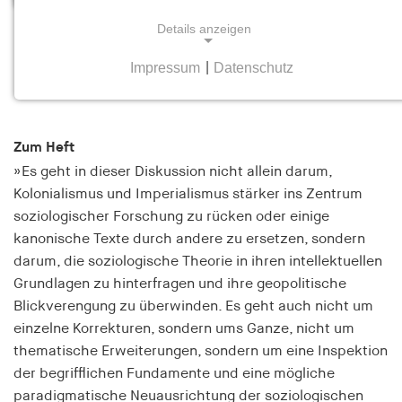
Details anzeigen
Nach den Imperien? Soziologie und
Postkolonialität
Impressum
|
Datenschutz
NOTWENDIGE COOKIES
Heft 1 Februar/März 2025
Notwendige Cookies helfen dabei, eine Webseite
nutzbar zu machen, indem sie Grundfunktionen
Zum Heft
wie Seitennavigation und Zugriff auf sichere
»Es geht in dieser Diskussion nicht allein darum,
Bereiche der Webseite ermöglichen. Die Webseite
kann ohne diese Cookies nicht richtig
Kolonialismus und Imperialismus stärker ins Zentrum
funktionieren.
soziologischer Forschung zu rücken oder einige
kanonische Texte durch andere zu ersetzen, sondern
cookie_consent
darum, die soziologische Theorie in ihren intellektuellen
Grundlagen zu hinterfragen und ihre geopolitische
Name:
Blickverengung zu überwinden. Es geht auch nicht um
cookie_consent
einzelne Korrekturen, sondern ums Ganze, nicht um
Anbieter:
thematische Erweiterungen, sondern um eine Inspektion
hamburger-edition.de
der begrifflichen Fundamente und eine mögliche
paradigmatische Neuausrichtung der soziologischen
Zweck: