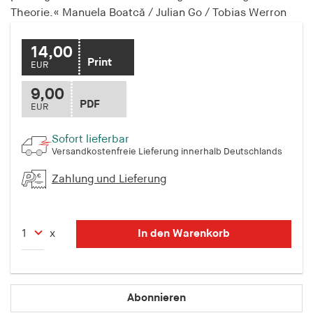
Theorie.« Manuela Boatcă / Julian Go / Tobias Werron
Speichert den Zustimmungsstatus des Benutzers
für Cookies auf der aktuellen Domäne.
14,00
Cookie Laufzeit:
Print
EUR
1 Jahr
9,00
PDF
EUR
fe_typo_user
Name:
Sofort lieferbar
Versandkostenfreie Lieferung innerhalb Deutschlands
fe_typo_user
Zahlung und Lieferung
Anbieter:
hamburger-edition.de
Cookie Laufzeit:
In den Warenkorb
x
Sitzung
fonts_loaded
Abonnieren
Name: