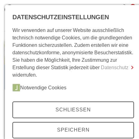
0
DATENSCHUTZEINSTELLUNGEN
Wir verwenden auf unserer Website ausschließlich
Wo bin ich?
technisch notwendige Cookies, um die grundlegenden
Funktionen sicherzustellen. Zudem erstellen wir eine
Gesamtsumme
0,00 €
datenschutzkonforme, anonymisierte Besucherstatistik.
inkl. MwSt.
Sie haben die Möglichkeit, Ihre Zustimmung zur
Erstellung dieser Statistik jederzeit über
Datenschutz
Zum Warenkorb
Zur Kasse
widerrufen.
Notwendige Cookies
SCHLIESSEN
SPEICHERN