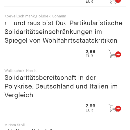
EUR
Koevel,Schimank,Holubek-Schaum
›… und raus bist Du‹. Partikularistische
Solidaritätseinschränkungen im
Spiegel von Wohlfahrtsstaatskritiken
2,99
EUR
Wallaschek, Harris
Solidaritätsbereitschaft in der
Polykrise. Deutschland und Italien im
Vergleich
2,99
EUR
Miriam Stoll