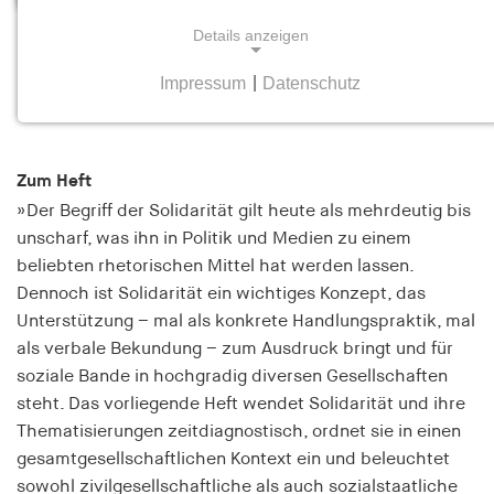
Details anzeigen
Umkämpfte Solidarität. Krisen und
Konflikte im heutigen Sozialstaat
Impressum
|
Datenschutz
NOTWENDIGE COOKIES
Heft 6 Dezember 2024/Januar 2025
Notwendige Cookies helfen dabei, eine Webseite
nutzbar zu machen, indem sie Grundfunktionen
Zum Heft
wie Seitennavigation und Zugriff auf sichere
»Der Begriff der Solidarität gilt heute als mehrdeutig bis
Bereiche der Webseite ermöglichen. Die Webseite
kann ohne diese Cookies nicht richtig
unscharf, was ihn in Politik und Medien zu einem
funktionieren.
beliebten rhetorischen Mittel hat werden lassen.
Dennoch ist Solidarität ein wichtiges Konzept, das
cookie_consent
Unterstützung – mal als konkrete Handlungspraktik, mal
als verbale Bekundung – zum Ausdruck bringt und für
Name:
soziale Bande in hochgradig diversen Gesellschaften
cookie_consent
steht. Das vorliegende Heft wendet Solidarität und ihre
Anbieter:
Thematisierungen zeitdiagnostisch, ordnet sie in einen
hamburger-edition.de
gesamtgesellschaftlichen Kontext ein und beleuchtet
sowohl zivilgesellschaftliche als auch sozialstaatliche
Zweck: