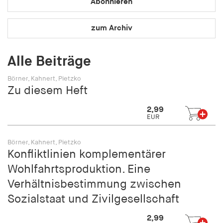
Abonnieren
fonts_loaded
Anbieter:
zum Archiv
hamburger-edition.de
Cookie Laufzeit:
Alle Beiträge
7 Tage
Börner, Kahnert, Pietzko
Zu diesem Heft
2,99
EUR
Börner, Kahnert, Pietzko
Konfliktlinien komplementärer
Wohlfahrtsproduktion. Eine
Verhältnisbestimmung zwischen
Sozialstaat und Zivilgesellschaft
2,99