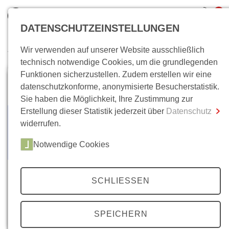
0
DATENSCHUTZEINSTELLUNGEN
Wir verwenden auf unserer Website ausschließlich
Wo bin ich?
technisch notwendige Cookies, um die grundlegenden
Funktionen sicherzustellen. Zudem erstellen wir eine
Gesamtsumme
0,00 €
datenschutzkonforme, anonymisierte Besucherstatistik.
inkl. MwSt.
Sie haben die Möglichkeit, Ihre Zustimmung zur
Erstellung dieser Statistik jederzeit über
Datenschutz
Zum Warenkorb
Zur Kasse
widerrufen.
Notwendige Cookies
SCHLIESSEN
SPEICHERN