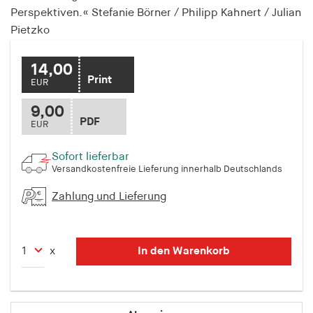
Perspektiven.« Stefanie Börner / Philipp Kahnert / Julian
Speichert den Zustimmungsstatus des Benutzers
für Cookies auf der aktuellen Domäne.
Pietzko
Cookie Laufzeit:
14,00
1 Jahr
Print
EUR
9,00
fe_typo_user
PDF
EUR
Name:
fe_typo_user
Sofort lieferbar
Versandkostenfreie Lieferung innerhalb Deutschlands
Anbieter:
hamburger-edition.de
Zahlung und Lieferung
Cookie Laufzeit:
Sitzung
In den Warenkorb
x
fonts_loaded
Name: