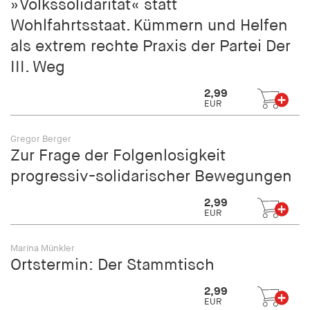
»Volkssolidarität« statt
Wohlfahrtsstaat. Kümmern und Helfen
als extrem rechte Praxis der Partei Der
III. Weg
2,99
EUR
Gregor Berger
Zur Frage der Folgenlosigkeit
progressiv-solidarischer Bewegungen
2,99
EUR
Marina Münkler
Ortstermin: Der Stammtisch
2,99
EUR