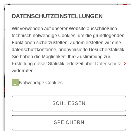
0
DATENSCHUTZEINSTELLUNGEN
Wir verwenden auf unserer Website ausschließlich
Wo bin ich?
technisch notwendige Cookies, um die grundlegenden
Funktionen sicherzustellen. Zudem erstellen wir eine
Gesamtsumme
0,00 €
datenschutzkonforme, anonymisierte Besucherstatistik.
inkl. MwSt.
Sie haben die Möglichkeit, Ihre Zustimmung zur
Erstellung dieser Statistik jederzeit über
Datenschutz
Zum Warenkorb
Zur Kasse
widerrufen.
Notwendige Cookies
SCHLIESSEN
SPEICHERN