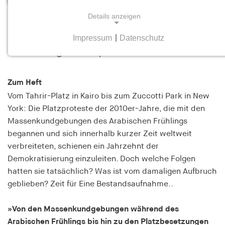
Details anzeigen
Platzproteste zehn Jahre danach. Eine
Bestandsaufnahme
Impressum
|
Datenschutz
NOTWENDIGE COOKIES
Heft 4 August/September 2022
Notwendige Cookies helfen dabei, eine Webseite
nutzbar zu machen, indem sie Grundfunktionen
Zum Heft
wie Seitennavigation und Zugriff auf sichere
Vom Tahrir-Platz in Kairo bis zum Zuccotti Park in New
Bereiche der Webseite ermöglichen. Die Webseite
kann ohne diese Cookies nicht richtig
York: Die Platzproteste der 2010er-Jahre, die mit den
funktionieren.
Massenkundgebungen des Arabischen Frühlings
begannen und sich innerhalb kurzer Zeit weltweit
cookie_consent
verbreiteten, schienen ein Jahrzehnt der
Demokratisierung einzuleiten. Doch welche Folgen
Name:
hatten sie tatsächlich? Was ist vom damaligen Aufbruch
cookie_consent
geblieben? Zeit für Eine Bestandsaufnahme..
Anbieter:
hamburger-edition.de
»Von den Massenkundgebungen während des
Arabischen Frühlings bis hin zu den Platzbesetzungen
Zweck: