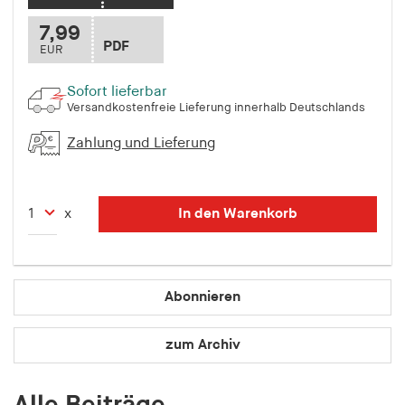
fonts_loaded
7,99
Anbieter:
PDF
EUR
hamburger-edition.de
Sofort lieferbar
Cookie Laufzeit:
Versandkostenfreie Lieferung innerhalb Deutschlands
7 Tage
Zahlung und Lieferung
In den Warenkorb
x
Abonnieren
zum Archiv