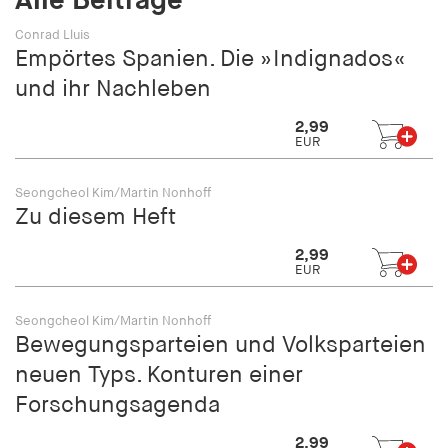
Alle Beiträge
Conrad Lluis
Empörtes Spanien. Die »Indignados«
und ihr Nachleben
2,99
EUR
Seongcheol Kim/Martin Nonhoff
Zu diesem Heft
2,99
EUR
Seongcheol Kim/Martin Nonhoff
Bewegungsparteien und Volksparteien
neuen Typs. Konturen einer
Forschungsagenda
2,99