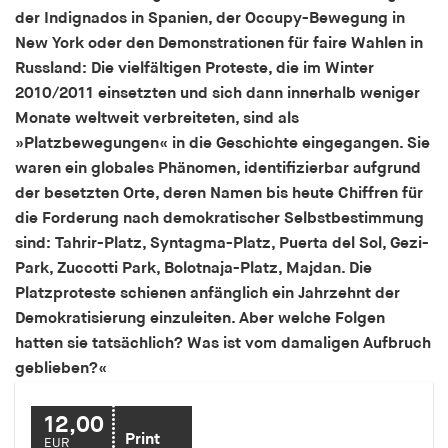
der Indignados in Spanien, der Occupy-Bewegung in
Speichert den Zustimmungsstatus des Benutzers
für Cookies auf der aktuellen Domäne.
New York oder den Demonstrationen für faire Wahlen in
Russland: Die vielfältigen Proteste, die im Winter
Cookie Laufzeit:
2010/2011 einsetzten und sich dann innerhalb weniger
1 Jahr
Monate weltweit verbreiteten, sind als
»Platzbewegungen« in die Geschichte eingegangen. Sie
fe_typo_user
waren ein globales Phänomen, identifizierbar aufgrund
der besetzten Orte, deren Namen bis heute Chiffren für
Name:
die Forderung nach demokratischer Selbstbestimmung
fe_typo_user
sind: Tahrir-Platz, Syntagma-Platz, Puerta del Sol, Gezi-
Anbieter:
Park, Zuccotti Park, Bolotnaja-Platz, Majdan. Die
hamburger-edition.de
Platzproteste schienen anfänglich ein Jahrzehnt der
Cookie Laufzeit:
Demokratisierung einzuleiten. Aber welche Folgen
Sitzung
hatten sie tatsächlich? Was ist vom damaligen Aufbruch
geblieben?«
fonts_loaded
12,00
Name:
Print
EUR