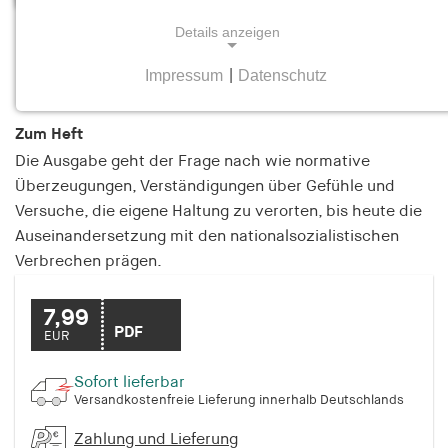
Details anzeigen
Unsere Medien, unsere Täter
Heft 1 Februar/März 2014
Impressum
|
Datenschutz
NOTWENDIGE COOKIES
Notwendige Cookies helfen dabei, eine Webseite
Zum Heft
nutzbar zu machen, indem sie Grundfunktionen
Die Ausgabe geht der Frage nach wie normative
wie Seitennavigation und Zugriff auf sichere
Überzeugungen, Verständigungen über Gefühle und
Bereiche der Webseite ermöglichen. Die Webseite
Versuche, die eigene Haltung zu verorten, bis heute die
kann ohne diese Cookies nicht richtig
Auseinandersetzung mit den nationalsozialistischen
funktionieren.
Verbrechen prägen.
cookie_consent
7,99
Name:
PDF
EUR
cookie_consent
Sofort lieferbar
Anbieter:
Versandkostenfreie Lieferung innerhalb Deutschlands
hamburger-edition.de
Zahlung und Lieferung
Zweck: