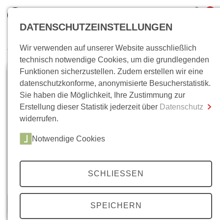
0
DATENSCHUTZEINSTELLUNGEN
Wir verwenden auf unserer Website ausschließlich
Wo bin ich?
technisch notwendige Cookies, um die grundlegenden
Funktionen sicherzustellen. Zudem erstellen wir eine
Gesamtsumme
0,00 €
datenschutzkonforme, anonymisierte Besucherstatistik.
inkl. MwSt.
Sie haben die Möglichkeit, Ihre Zustimmung zur
Erstellung dieser Statistik jederzeit über
Datenschutz
Zum Warenkorb
Zur Kasse
widerrufen.
Notwendige Cookies
SCHLIESSEN
SPEICHERN