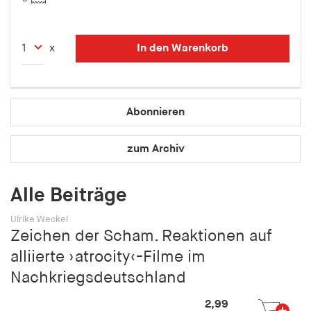
Speichert den Zustimmungsstatus des Benutzers
für Cookies auf der aktuellen Domäne.
In den Warenkorb
x
Cookie Laufzeit:
1 Jahr
fe_typo_user
Abonnieren
Name:
zum Archiv
fe_typo_user
Anbieter:
Alle Beiträge
hamburger-edition.de
Cookie Laufzeit:
Ulrike Weckel
Zeichen der Scham. Reaktionen auf
Sitzung
alliierte ›atrocity‹-Filme im
fonts_loaded
Nachkriegsdeutschland
Name:
2,99