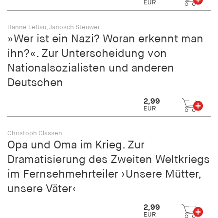
EUR
fonts_loaded
Anbieter:
Hanne Leßau, Janosch Steuwer
hamburger-edition.de
»Wer ist ein Nazi? Woran erkennt man
Cookie Laufzeit:
ihn?«. Zur Unterscheidung von
7 Tage
Nationalsozialisten und anderen
Deutschen
2,99
EUR
Christoph Classen
Opa und Oma im Krieg. Zur
Dramatisierung des Zweiten Weltkriegs
im Fernsehmehrteiler ›Unsere Mütter,
unsere Väter‹
2,99
EUR