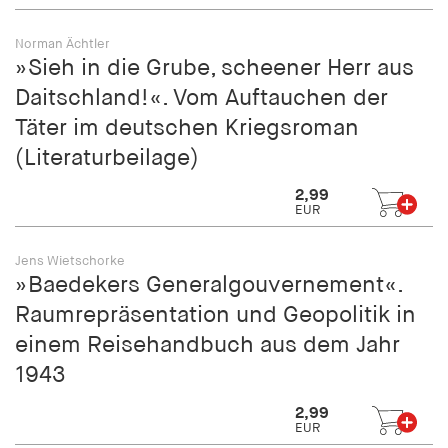
Norman Ächtler
»Sieh in die Grube, scheener Herr aus
Daitschland!«. Vom Auftauchen der
Täter im deutschen Kriegsroman
(Literaturbeilage)
2,99
EUR
Jens Wietschorke
»Baedekers Generalgouvernement«.
Raumrepräsentation und Geopolitik in
einem Reisehandbuch aus dem Jahr
1943
2,99
EUR