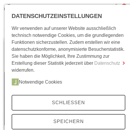
0
DATENSCHUTZEINSTELLUNGEN
Wir verwenden auf unserer Website ausschließlich
Wo bin ich?
technisch notwendige Cookies, um die grundlegenden
Funktionen sicherzustellen. Zudem erstellen wir eine
Gesamtsumme
0,00 €
datenschutzkonforme, anonymisierte Besucherstatistik.
inkl. MwSt.
Sie haben die Möglichkeit, Ihre Zustimmung zur
Erstellung dieser Statistik jederzeit über
Datenschutz
Zum Warenkorb
Zur Kasse
widerrufen.
Notwendige Cookies
SCHLIESSEN
SPEICHERN