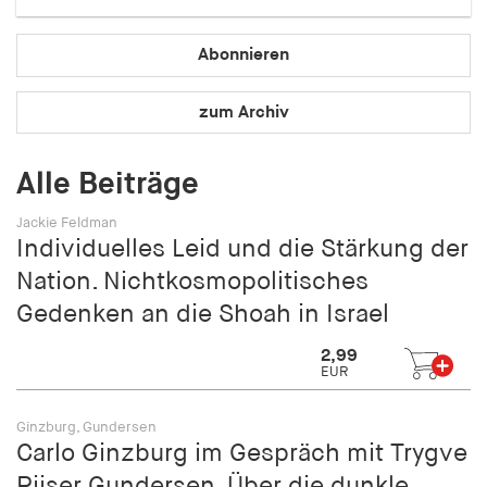
Speichert den Zustimmungsstatus des Benutzers
für Cookies auf der aktuellen Domäne.
Abonnieren
Cookie Laufzeit:
1 Jahr
zum Archiv
fe_typo_user
Alle Beiträge
Name:
Jackie Feldman
fe_typo_user
Individuelles Leid und die Stärkung der
Nation. Nichtkosmopolitisches
Anbieter:
hamburger-edition.de
Gedenken an die Shoah in Israel
Cookie Laufzeit:
2,99
Sitzung
EUR
Ginzburg, Gundersen
fonts_loaded
Carlo Ginzburg im Gespräch mit Trygve
Name:
Riiser Gundersen. Über die dunkle