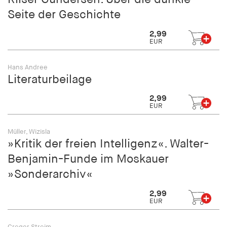
fonts_loaded
Seite der Geschichte
Anbieter:
2,99
hamburger-edition.de
EUR
Cookie Laufzeit:
7 Tage
Hans Andree
Literaturbeilage
2,99
EUR
Müller, Wizisla
»Kritik der freien Intelligenz«. Walter-
Benjamin-Funde im Moskauer
»Sonderarchiv«
2,99
EUR