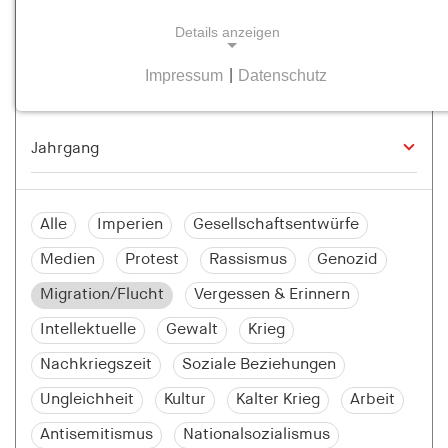
Details anzeigen
Impressum
|
Datenschutz
NOTWENDIGE COOKIES
Notwendige Cookies helfen dabei, eine Webseite
nutzbar zu machen, indem sie Grundfunktionen
wie Seitennavigation und Zugriff auf sichere
Bereiche der Webseite ermöglichen. Die Webseite
kann ohne diese Cookies nicht richtig
Alle
Imperien
Gesellschaftsentwürfe
funktionieren.
Medien
Protest
Rassismus
Genozid
cookie_consent
Migration/Flucht
Vergessen & Erinnern
Name:
Intellektuelle
Gewalt
Krieg
cookie_consent
Nachkriegszeit
Soziale Beziehungen
Anbieter:
Ungleichheit
Kultur
Kalter Krieg
Arbeit
hamburger-edition.de
Antisemitismus
Nationalsozialismus
Zweck: