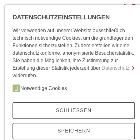
0
DATENSCHUTZEINSTELLUNGEN
Wir verwenden auf unserer Website ausschließlich
Wo bin ich?
technisch notwendige Cookies, um die grundlegenden
Archiv
Funktionen sicherzustellen. Zudem erstellen wir eine
Gesamtsumme
0,00 €
datenschutzkonforme, anonymisierte Besucherstatistik.
inkl. MwSt.
35 Jahrgänge, über 200 Ausgaben. Im Laufe der Zeit ist
Sie haben die Möglichkeit, Ihre Zustimmung zur
unser
Mittelweg 36-
Archiv auf eine beachtliche Anzahl
Erstellung dieser Statistik jederzeit über
Datenschutz
Zum Warenkorb
Zur Kasse
von Artikeln angewachsen. Neben Beiträgen zu unseren
widerrufen.
Themenschwerpunkten, finden Sie hier auch
Notwendige Cookies
ausgewählte Beiträge unserer Literaturbeilagen, zu den
Berliner Colloquien und zu Wolfgang Kraushaars
Protestchronik.
SCHLIESSEN
SPEICHERN