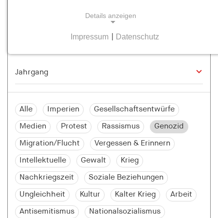
Details anzeigen
Impressum
|
Datenschutz
NOTWENDIGE COOKIES
Notwendige Cookies helfen dabei, eine Webseite
nutzbar zu machen, indem sie Grundfunktionen
wie Seitennavigation und Zugriff auf sichere
Bereiche der Webseite ermöglichen. Die Webseite
kann ohne diese Cookies nicht richtig
Alle
Imperien
Gesellschaftsentwürfe
funktionieren.
Medien
Protest
Rassismus
Genozid
cookie_consent
Migration/Flucht
Vergessen & Erinnern
Name:
Intellektuelle
Gewalt
Krieg
cookie_consent
Nachkriegszeit
Soziale Beziehungen
Anbieter:
Ungleichheit
Kultur
Kalter Krieg
Arbeit
hamburger-edition.de
Antisemitismus
Nationalsozialismus
Zweck: