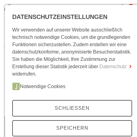
0
DATENSCHUTZEINSTELLUNGEN
Wir verwenden auf unserer Website ausschließlich
Wo bin ich?
technisch notwendige Cookies, um die grundlegenden
Archiv
Funktionen sicherzustellen. Zudem erstellen wir eine
Gesamtsumme
0,00 €
datenschutzkonforme, anonymisierte Besucherstatistik.
inkl. MwSt.
35 Jahrgänge, über 200 Ausgaben. Im Laufe der Zeit ist
Sie haben die Möglichkeit, Ihre Zustimmung zur
unser
Mittelweg 36-
Archiv auf eine beachtliche Anzahl
Erstellung dieser Statistik jederzeit über
Datenschutz
Zum Warenkorb
Zur Kasse
von Artikeln angewachsen. Neben Beiträgen zu unseren
widerrufen.
Themenschwerpunkten, finden Sie hier auch
Notwendige Cookies
ausgewählte Beiträge unserer Literaturbeilagen, zu den
Berliner Colloquien und zu Wolfgang Kraushaars
Protestchronik.
SCHLIESSEN
SPEICHERN