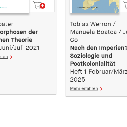
päter
Tobias Werron /
orphosen der
Manuela Boatcă / J
chen Theorie
Go
Juni/Juli 2021
Nach den Imperien
Soziologie und
hren
Postkolonialität
Heft 1 Februar/Mär
2025
Mehr erfahren