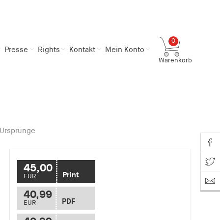
0
Presse
Rights
Kontakt
Mein Konto
Warenkorb
Gesamtsumme
0,00 €
inkl. MwSt.
Zum Warenkorb
Zur Kasse
 Ursprünge
Share o
Share on T
45,00
Print
EUR
40,99
PDF
EUR