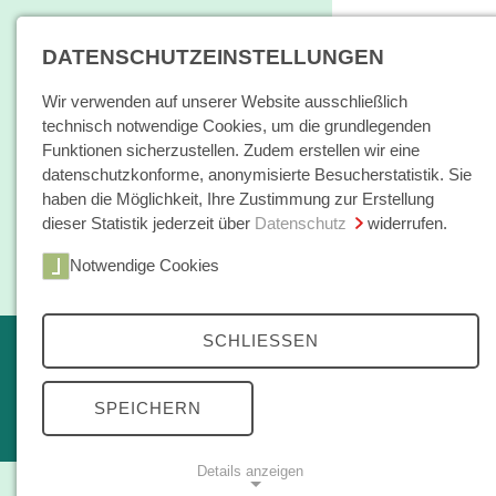
DATENSCHUTZEINSTELLUNGEN
Wir verwenden auf unserer Website ausschließlich
technisch notwendige Cookies, um die grundlegenden
Funktionen sicherzustellen. Zudem erstellen wir eine
datenschutzkonforme, anonymisierte Besucherstatistik. Sie
haben die Möglichkeit, Ihre Zustimmung zur Erstellung
dieser Statistik jederzeit über
Datenschutz
widerrufen.
Home
Notwendige Cookies
Bücher / E-Books
Hamburger E
SCHLIESSEN
Erscheint in Kürze
Themen
kleine reihe
SPEICHERN
Open Access
Details anzeigen
Zeitschrift