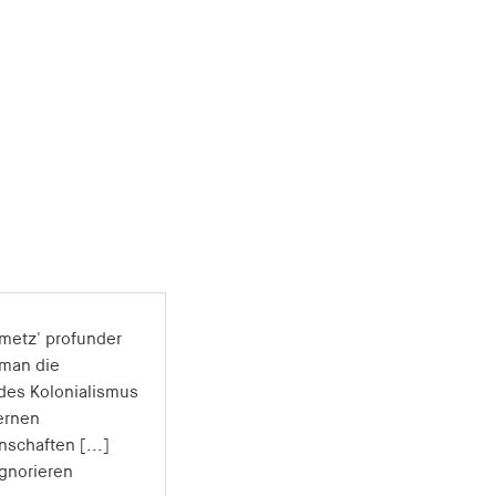
metz' profunder
 man die
des Kolonialismus
ernen
schaften [...]
ignorieren