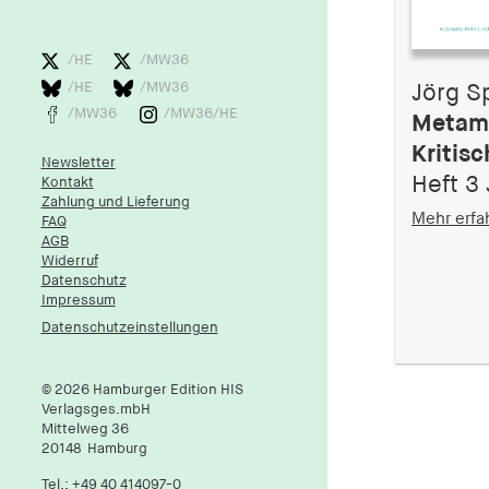
/HE
/MW36
/HE
/MW36
Jörg S
/MW36
/MW36/HE
Metam
Kritis
Newsletter
Heft 3 
Kontakt
Zahlung und Lieferung
Mehr erfa
FAQ
AGB
Widerruf
Datenschutz
Impressum
Datenschutzeinstellungen
© 2026 Hamburger Edition HIS
Verlagsges.mbH
Mittelweg 36
20148
Hamburg
Tel.:
+49 40 414097-0