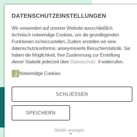
DATENSCHUTZEINSTELLUNGEN
Wir verwenden auf unserer Website ausschließlich
technisch notwendige Cookies, um die grundlegenden
Funktionen sicherzustellen. Zudem erstellen wir eine
datenschutzkonforme, anonymisierte Besucherstatistik. Sie
haben die Möglichkeit, Ihre Zustimmung zur Erstellung
dieser Statistik jederzeit über
Datenschutz
widerrufen.
Home
Notwendige Cookies
Bücher / E-Books
Hamburger E
SCHLIESSEN
Erscheint in Kürze
Themen
kleine reihe
SPEICHERN
Open Access
Details anzeigen
Zeitschrift