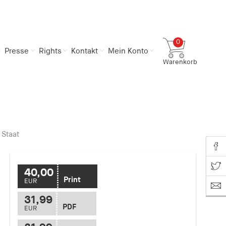
0
Presse
Rights
Kontakt
Mein Konto
Warenkorb
Gesamtsumme
0,00 €
inkl. MwSt.
Zum Warenkorb
Zur Kasse
 Staat
Share o
Share on T
40,00
Print
EUR
31,99
PDF
EUR