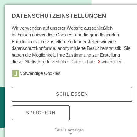
DATENSCHUTZEINSTELLUNGEN
Wir verwenden auf unserer Website ausschließlich
technisch notwendige Cookies, um die grundlegenden
Funktionen sicherzustellen. Zudem erstellen wir eine
datenschutzkonforme, anonymisierte Besucherstatistik. Sie
haben die Möglichkeit, Ihre Zustimmung zur Erstellung
dieser Statistik jederzeit über
Datenschutz
widerrufen.
Home
Notwendige Cookies
Bücher / E-Books
Hamburger E
SCHLIESSEN
Erscheint in Kürze
Themen
kleine reihe
SPEICHERN
Open Access
Details anzeigen
Zeitschrift