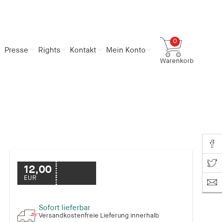
0
Presse
Rights
Kontakt
Mein Konto
Warenkorb
Gesamtsumme
0,00 €
inkl. MwSt.
Zum Warenkorb
Zur Kasse
Share o
Share on T
12,00
EUR
Sofort lieferbar
Versandkostenfreie Lieferung innerhalb