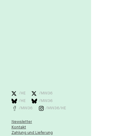
1 Jahr
fe_typo_user
Name:
fe_typo_user
Anbieter:
hamburger-edition.de
Cookie Laufzeit:
Sitzung
fonts_loaded
/HE
/MW36
Name:
/HE
/MW36
fonts_loaded
/MW36
/MW36/HE
Anbieter:
hamburger-edition.de
Newsletter
Kontakt
Cookie Laufzeit:
Zahlung und Lieferung
7 Tage