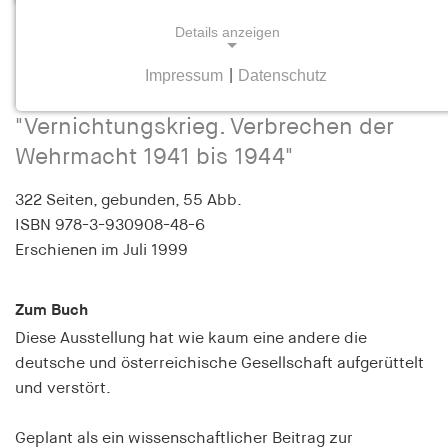
Details anzeigen
Hamburger Institut für Sozialforschung
Eine Ausstellung und ihre Folgen
Impressum
|
Datenschutz
NOTWENDIGE COOKIES
Zur Rezeption der Ausstellung
Notwendige Cookies helfen dabei, eine Webseite
"Vernichtungskrieg. Verbrechen der
nutzbar zu machen, indem sie Grundfunktionen
Wehrmacht 1941 bis 1944"
wie Seitennavigation und Zugriff auf sichere
Bereiche der Webseite ermöglichen. Die Webseite
322 Seiten,
gebunden, 55 Abb.
kann ohne diese Cookies nicht richtig
ISBN
978-3-930908-48-6
funktionieren.
Erschienen
im Juli 1999
cookie_consent
Zum Buch
Name:
Diese Ausstellung hat wie kaum eine andere die
cookie_consent
deutsche und österreichische Gesellschaft aufgerüttelt
Anbieter:
und verstört.
hamburger-edition.de
Geplant als ein wissenschaftlicher Beitrag zur
Zweck: