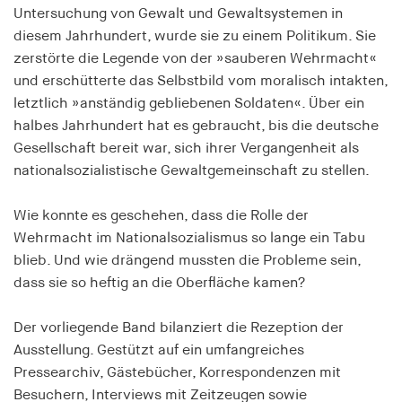
Untersuchung von Gewalt und Gewaltsystemen in
Speichert den Zustimmungsstatus des Benutzers
diesem Jahrhundert, wurde sie zu einem Politikum. Sie
für Cookies auf der aktuellen Domäne.
zerstörte die Legende von der »sauberen Wehrmacht«
Cookie Laufzeit:
und erschütterte das Selbstbild vom moralisch intakten,
1 Jahr
letztlich »anständig gebliebenen Soldaten«. Über ein
halbes Jahrhundert hat es gebraucht, bis die deutsche
fe_typo_user
Gesellschaft bereit war, sich ihrer Vergangenheit als
nationalsozialistische Gewaltgemeinschaft zu stellen.
Name:
fe_typo_user
Wie konnte es geschehen, dass die Rolle der
Anbieter:
Wehrmacht im Nationalsozialismus so lange ein Tabu
hamburger-edition.de
blieb. Und wie drängend mussten die Probleme sein,
dass sie so heftig an die Oberfläche kamen?
Cookie Laufzeit:
Sitzung
Der vorliegende Band bilanziert die Rezeption der
Ausstellung. Gestützt auf ein umfangreiches
fonts_loaded
Pressearchiv, Gästebücher, Korrespondenzen mit
Name:
Besuchern, Interviews mit Zeitzeugen sowie