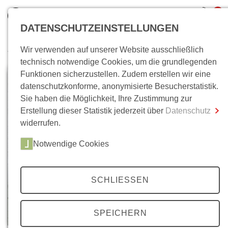
0
DATENSCHUTZEINSTELLUNGEN
Wir verwenden auf unserer Website ausschließlich
Wo bin ich?
technisch notwendige Cookies, um die grundlegenden
Funktionen sicherzustellen. Zudem erstellen wir eine
Gesamtsumme
0,00 €
datenschutzkonforme, anonymisierte Besucherstatistik.
inkl. MwSt.
Sie haben die Möglichkeit, Ihre Zustimmung zur
Erstellung dieser Statistik jederzeit über
Datenschutz
Zum Warenkorb
Zur Kasse
widerrufen.
Notwendige Cookies
SCHLIESSEN
SPEICHERN