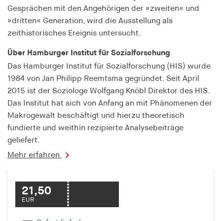
fonts_loaded
Gesprächen mit den Angehörigen der »zweiten« und
»dritten« Generation, wird die Ausstellung als
Anbieter:
zeithistorisches Ereignis untersucht.
hamburger-edition.de
Cookie Laufzeit:
Über Hamburger Institut für Sozialforschung
7 Tage
Das Hamburger Institut für Sozialforschung (HIS) wurde
1984 von Jan Philipp Reemtsma gegründet. Seit April
2015 ist der Soziologe Wolfgang Knöbl Direktor des HIS.
Das Institut hat sich von Anfang an mit Phänomenen der
Makrogewalt beschäftigt und hierzu theoretisch
fundierte und weithin rezipierte Analysebeiträge
geliefert.
Mehr erfahren
21,50
EUR