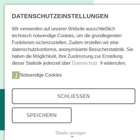
DATENSCHUTZEINSTELLUNGEN
Wir verwenden auf unserer Website ausschließlich
technisch notwendige Cookies, um die grundlegenden
Funktionen sicherzustellen. Zudem erstellen wir eine
datenschutzkonforme, anonymisierte Besucherstatistik. Sie
haben die Möglichkeit, Ihre Zustimmung zur Erstellung
dieser Statistik jederzeit über
Datenschutz
widerrufen.
Home
Notwendige Cookies
Bücher / E-Books
Hamburger E
SCHLIESSEN
Erscheint in Kürze
Themen
kleine reihe
SPEICHERN
Open Access
Details anzeigen
Zeitschrift