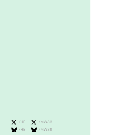
1 Jahr
fe_typo_user
Name:
fe_typo_user
Anbieter:
hamburger-edition.de
Cookie Laufzeit:
Sitzung
fonts_loaded
Name:
fonts_loaded
Anbieter:
hamburger-edition.de
/HE
/MW36
Cookie Laufzeit:
/HE
/MW36
7 Tage