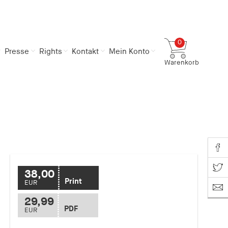
0
Presse
Rights
Kontakt
Mein Konto
Warenkorb
Gesamtsumme
0,00 €
inkl. MwSt.
Zum Warenkorb
Zur Kasse
Share o
Share on T
38,00
Print
EUR
29,99
PDF
EUR