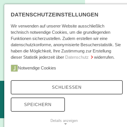
DATENSCHUTZEINSTELLUNGEN
Wir verwenden auf unserer Website ausschließlich
technisch notwendige Cookies, um die grundlegenden
Funktionen sicherzustellen. Zudem erstellen wir eine
datenschutzkonforme, anonymisierte Besucherstatistik. Sie
haben die Möglichkeit, Ihre Zustimmung zur Erstellung
dieser Statistik jederzeit über
Datenschutz
widerrufen.
Home
Notwendige Cookies
Bücher / E-Books
Hamburger E
SCHLIESSEN
Erscheint in Kürze
Themen
kleine reihe
SPEICHERN
Open Access
Details anzeigen
Zeitschrift