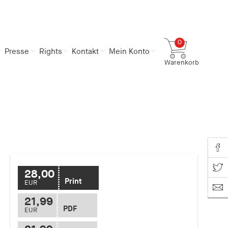
0
Presse
Rights
Kontakt
Mein Konto
Warenkorb
Gesamtsumme
0,00 €
inkl. MwSt.
Zum Warenkorb
Zur Kasse
Share o
Share on T
28,00
Print
EUR
21,99
PDF
EUR