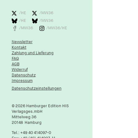
1 Jahr
/HE
/MW36
fe_typo_user
/HE
/MW36
/MW36
/MW36/HE
Name:
fe_typo_user
Newsletter
Anbieter:
Kontakt
hamburger-edition.de
Zahlung und Lieferung
FAQ
Cookie Laufzeit:
AGB
Sitzung
Widerruf
Datenschutz
Impressum
fonts_loaded
Datenschutzeinstellungen
Name:
fonts_loaded
© 2026 Hamburger Edition HIS
Verlagsges.mbH
Anbieter:
Mittelweg 36
hamburger-edition.de
20148
Hamburg
Cookie Laufzeit:
Tel.:
+49 40 414097-0
7 Tage