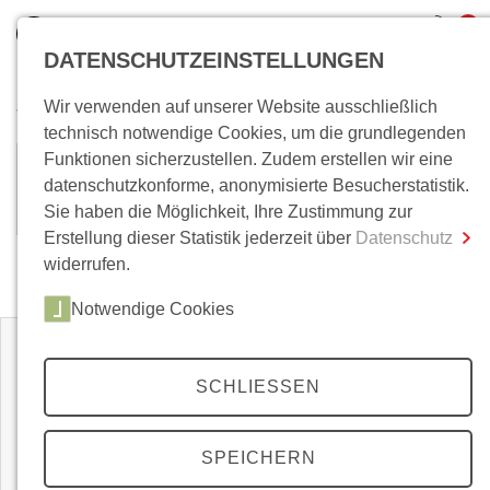
0
DATENSCHUTZEINSTELLUNGEN
Wir verwenden auf unserer Website ausschließlich
Wo bin ich?
technisch notwendige Cookies, um die grundlegenden
Funktionen sicherzustellen. Zudem erstellen wir eine
Stefan Breuer
Gesamtsumme
0,00 €
datenschutzkonforme, anonymisierte Besucherstatistik.
inkl. MwSt.
Sie haben die Möglichkeit, Ihre Zustimmung zur
Erstellung dieser Statistik jederzeit über
Datenschutz
Zum Warenkorb
Zur Kasse
widerrufen.
Zeitschriften
Notwendige Cookies
SCHLIESSEN
SPEICHERN