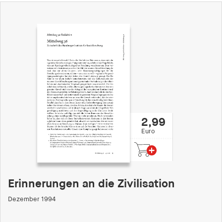
Speichert den Zustimmungsstatus des Benutzers
für Cookies auf der aktuellen Domäne.
Cookie Laufzeit:
1 Jahr
fe_typo_user
Name:
fe_typo_user
2,99
Anbieter:
Euro
hamburger-edition.de
Cookie Laufzeit:
Sitzung
Erinnerungen an die Zivilisation
fonts_loaded
Dezember 1994
Name: