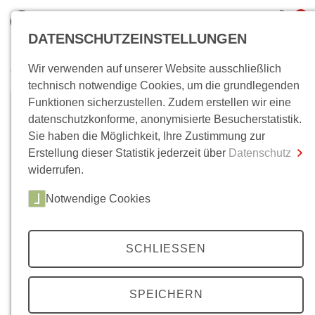
0
DATENSCHUTZEINSTELLUNGEN
Wir verwenden auf unserer Website ausschließlich
Wo bin ich?
technisch notwendige Cookies, um die grundlegenden
Funktionen sicherzustellen. Zudem erstellen wir eine
Philipp Sarasin
Gesamtsumme
0,00 €
datenschutzkonforme, anonymisierte Besucherstatistik.
inkl. MwSt.
Sie haben die Möglichkeit, Ihre Zustimmung zur
Philipp Sarasin, Prof. Dr. phil., ist Ordinarius für
Erstellung dieser Statistik jederzeit über
Datenschutz
Zum Warenkorb
Zur Kasse
Geschichte der Neuzeit und Schweizer Geschichte
widerrufen.
an der Forschungsstelle für Sozial- und
Wirtschaftsgeschichte der Universität Zürich.
Notwendige Cookies
Seine Forschungsschwerpunkte sind: Geschichte
des Wissens, Theorie der Geschichtswissenschaft,
SCHLIESSEN
Geschichte des Kalten Krieges, Stadtgeschichte,
Körper- und Sexualitätsgeschichte.
SPEICHERN
(Stand: Juni 2016)