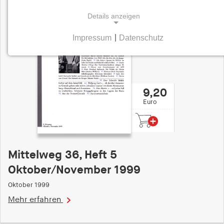
Details anzeigen
Impressum
|
Datenschutz
NOTWENDIGE COOKIES
Notwendige Cookies helfen dabei, eine Webseite
nutzbar zu machen, indem sie Grundfunktionen
wie Seitennavigation und Zugriff auf sichere
9,20
Bereiche der Webseite ermöglichen. Die Webseite
Euro
kann ohne diese Cookies nicht richtig
funktionieren.
cookie_consent
Mittelweg 36, Heft 5
Name:
Oktober/November 1999
cookie_consent
Oktober 1999
Anbieter:
Mehr erfahren
hamburger-edition.de
Zweck: