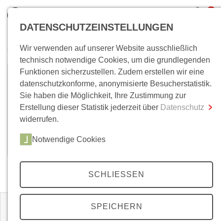
0
DATENSCHUTZEINSTELLUNGEN
Wir verwenden auf unserer Website ausschließlich
Wo bin ich?
technisch notwendige Cookies, um die grundlegenden
Funktionen sicherzustellen. Zudem erstellen wir eine
Peter Martin
Gesamtsumme
0,00 €
datenschutzkonforme, anonymisierte Besucherstatistik.
inkl. MwSt.
Sie haben die Möglichkeit, Ihre Zustimmung zur
geb. 1942, Historiker und Soziologe; von April 1992
Erstellung dieser Statistik jederzeit über
Datenschutz
Zum Warenkorb
Zur Kasse
bis März 2000 wissenschaftlicher Mitarbeiter am
widerrufen.
Hamburger Institut für Sozialforschung im
Arbeitsbereich »Nation und Gesellschaft«.
Notwendige Cookies
SCHLIESSEN
Zeitschriften
SPEICHERN