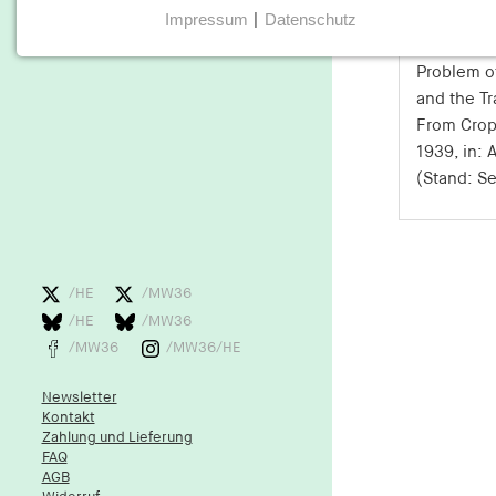
Impressum
|
Datenschutz
NOTWENDIGE COOKIES
Neuere Pub
Notwendige Cookies helfen dabei, eine Webseite
Problem of
nutzbar zu machen, indem sie Grundfunktionen wie
and the Tr
Seitennavigation und Zugriff auf sichere Bereiche der
From Crop
Webseite ermöglichen. Die Webseite kann ohne diese
1939, in: 
Cookies nicht richtig funktionieren.
(Stand: S
cookie_consent
Name:
cookie_consent
/HE
/MW36
Anbieter:
/HE
/MW36
hamburger-edition.de
/MW36
/MW36/HE
Zweck:
Speichert den Zustimmungsstatus des
Newsletter
Kontakt
Benutzers für Cookies auf der
Zahlung und Lieferung
aktuellen Domäne.
FAQ
AGB
Cookie Laufzeit: