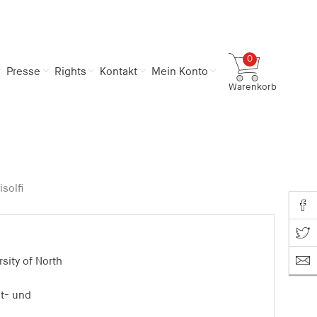
0
Presse
Rights
Kontakt
Mein Konto
Warenkorb
Gesamtsumme
0,00 €
inkl. MwSt.
Zum Warenkorb
Zur Kasse
solfi
Share o
Share on T
rsity of North
t- und