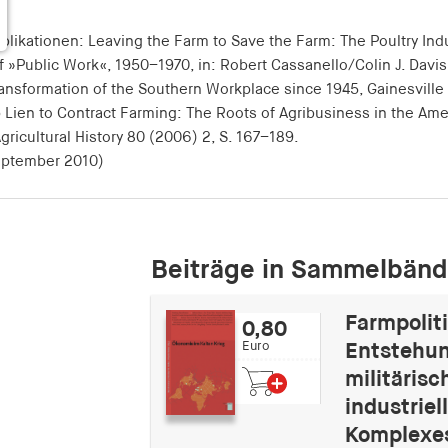
likationen: Leaving the Farm to Save the Farm: The Poultry Ind
 »Public Work«, 1950–1970, in: Robert Cassanello/Colin J. Davis
ansformation of the Southern Workplace since 1945, Gainesville
 Lien to Contract Farming: The Roots of Agribusiness in the Am
Agricultural History 80 (2006) 2, S. 167–189.
eptember 2010)
Beiträge in Sammelbän
Farmpolit
0,80
Euro
Entstehun
militärisc
industriel
Komplexe