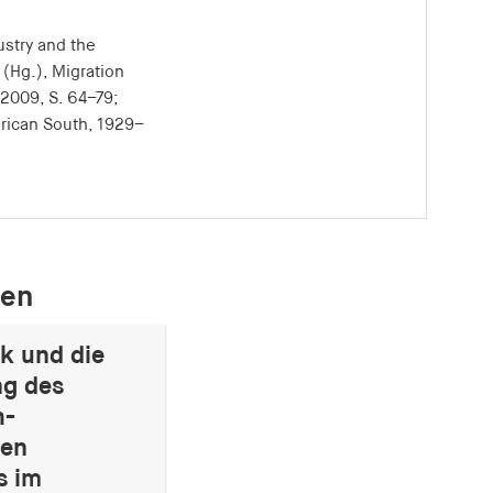
ustry and the
 (Hg.), Migration
 2009, S. 64–79;
erican South, 1929–
den
ik und die
g des
h-
len
s im