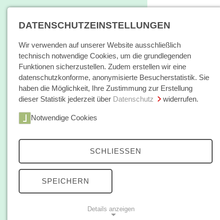
DATENSCHUTZEINSTELLUNGEN
Wir verwenden auf unserer Website ausschließlich
technisch notwendige Cookies, um die grundlegenden
Funktionen sicherzustellen. Zudem erstellen wir eine
datenschutzkonforme, anonymisierte Besucherstatistik. Sie
haben die Möglichkeit, Ihre Zustimmung zur Erstellung
dieser Statistik jederzeit über
Datenschutz
widerrufen.
Home
Notwendige Cookies
Bücher / E-Books
Hamburger E
Zeitschrift
SCHLIESSEN
Monica
Autorinnen /
SPEICHERN
Monica R. 
Autoren
Carolina, 
Arbeitssc
Details anzeigen
Über uns
Agrargesc