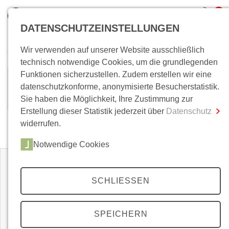
0
DATENSCHUTZEINSTELLUNGEN
Wir verwenden auf unserer Website ausschließlich
Wo bin ich?
technisch notwendige Cookies, um die grundlegenden
Funktionen sicherzustellen. Zudem erstellen wir eine
Mirjam Wenzel
Gesamtsumme
0,00 €
datenschutzkonforme, anonymisierte Besucherstatistik.
inkl. MwSt.
Sie haben die Möglichkeit, Ihre Zustimmung zur
Erstellung dieser Statistik jederzeit über
Datenschutz
Zum Warenkorb
Zur Kasse
widerrufen.
Zeitschriften
Notwendige Cookies
SCHLIESSEN
SPEICHERN