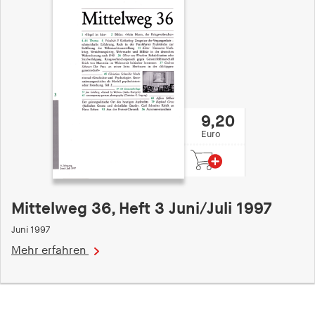
Speichert den Zustimmungsstatus des Benutzers
für Cookies auf der aktuellen Domäne.
Cookie Laufzeit:
1 Jahr
fe_typo_user
9,20
Euro
Name:
fe_typo_user
Anbieter:
hamburger-edition.de
Mittelweg 36, Heft 3 Juni/Juli 1997
Cookie Laufzeit:
Juni 1997
Sitzung
Mehr erfahren
fonts_loaded
Name: