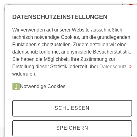
0
DATENSCHUTZEINSTELLUNGEN
Wir verwenden auf unserer Website ausschließlich
Wo bin ich?
technisch notwendige Cookies, um die grundlegenden
Funktionen sicherzustellen. Zudem erstellen wir eine
Michael Riekenberg
Gesamtsumme
0,00 €
datenschutzkonforme, anonymisierte Besucherstatistik.
inkl. MwSt.
Sie haben die Möglichkeit, Ihre Zustimmung zur
Michael Riekenberg, Prof. Dr. em., Historiker, ist
Erstellung dieser Statistik jederzeit über
Datenschutz
Zum Warenkorb
Zur Kasse
emeritierter Professor für Vergleichende
widerrufen.
Geschichtswissenschaft und Ibero-Amerikanische
Geschichte an der Universität Leipzig. (Stand: Juni
Notwendige Cookies
2023)
SCHLIESSEN
Zeitschriften
SPEICHERN